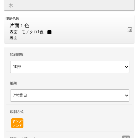
木
印刷色数
片面１色
表面
モノクロ1色
裏面
-
印刷部数
納期
印刷方式
オンデ
マンド