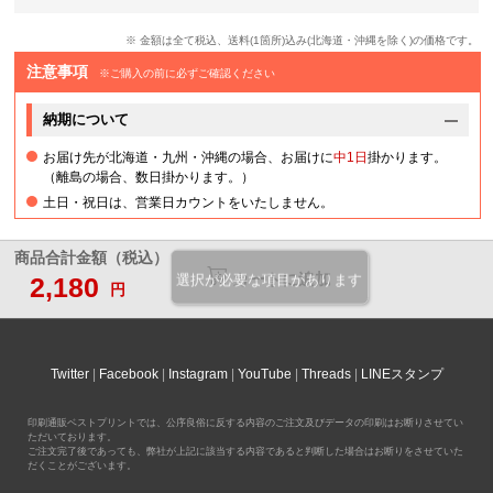
※ 金額は全て税込、送料(1箇所)込み(北海道・沖縄を除く)の価格です。
注意事項
※ご購入の前に必ずご確認ください
納期について
お届け先が北海道・九州・沖縄の場合、お届けに
中1日
掛かります。
（離島の場合、数日掛かります。）
土日・祝日は、営業日カウントをいたしません。
商品合計金額（税込）
カートに追加
2,180
選択が必要な項目があります
円
Twitter
Facebook
Instagram
YouTube
Threads
LINEスタンプ
印刷通販ベストプリントでは、公序良俗に反する内容のご注文及びデータの印刷はお断りさせてい
ただいております。
ご注文完了後であっても、弊社が上記に該当する内容であると判断した場合はお断りをさせていた
だくことがございます。