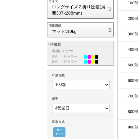
サイズ
100部
ロングサイズＺ折り圧着(展
開307x208mm)
200部
印刷用紙
マット110kg
300部
印刷色数
400部
両面カラー
表面
4色カラー
裏面
4色カラー
500部
印刷部数
600部
700部
納期
800部
印刷方式
900部
オフ
セット