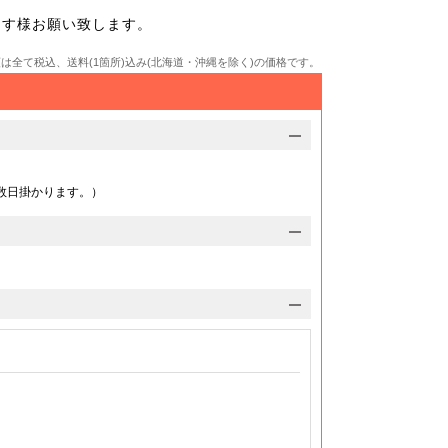
7,640
162,680
179,300
円
円
円
ます様お願い致します。
26.8
@29.5
@32.6
円
円
円
6,320
172,330
189,810
円
円
円
額は全て税込、送料(1箇所)込み(北海道・沖縄を除く)の価格です。
@26
@28.7
@31.6
円
円
円
5,120
181,870
200,440
円
円
円
25.4
@27.9
@30.8
円
円
円
3,800
191,520
210,960
円
円
円
24.8
@27.3
@30.1
円
円
円
数日掛かります。）
2,480
201,060
221,590
円
円
円
24.3
@26.8
@29.5
円
円
円
2,740
212,420
233,930
円
円
円
@24
@26.5
@29.2
円
円
円
1,540
221,960
244,440
円
円
円
23.7
@26.1
@28.7
円
円
円
0,220
231,610
255,080
円
円
円
23.3
@25.7
@28.3
円
円
円
8,900
241,140
265,590
円
円
円
@23
@25.3
@27.9
円
円
円