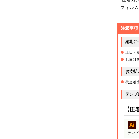
5,500
フィルム
6,000
注意事項
6,500
納期に
7,000
土日・
お届け
7,500
お支払
8,000
代金引
テンプ
8,500
【圧
9,000
9,500
テンプ