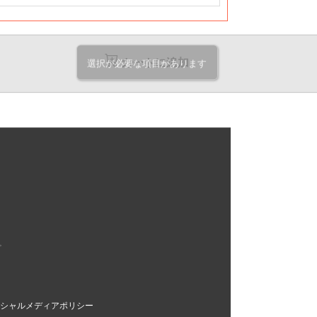
7,580
250,800
276,220
円
円
円
22.7
@25
@27.6
円
円
円
6,640
271,580
299,080
円
円
円
22.4
@24.6
@27.1
円
円
円
カートに追加
選択が必要な項目があります
4,000
290,770
320,220
円
円
円
@22
@24.2
@26.6
円
円
円
3,070
311,670
343,200
円
円
円
21.7
@23.9
@26.4
円
円
円
0,420
330,860
364,340
円
円
円
21.4
@23.6
@26
円
円
円
7,900
350,040
385,490
円
円
円
21.1
@23.3
@25.6
円
円
円
6,840
370,940
408,340
円
円
円
@21
@23.1
@25.5
円
円
円
。
4,320
390,130
429,490
円
円
円
20.8
@22.9
@25.2
円
円
円
3,270
410,910
452,470
円
円
円
20.7
@22.8
@25.1
円
円
円
シャルメディアポリシー