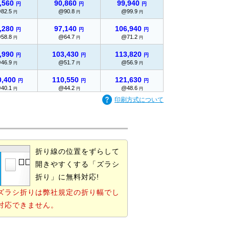
,560
90,860
99,940
円
円
円
82.5
@90.8
@99.9
円
円
円
,280
97,140
106,940
円
円
円
58.8
@64.7
@71.2
円
円
円
,990
103,430
113,820
円
円
円
46.9
@51.7
@56.9
円
円
円
0,400
110,550
121,630
円
円
円
40.1
@44.2
@48.6
円
円
円
印刷方式について
6,700
117,430
129,210
円
円
円
35.5
@39.1
@43
円
円
円
2,410
123,720
136,200
円
円
円
32.1
@35.3
@38.9
円
円
円
折り線の位置をずらして
0,020
132,240
145,810
円
円
円
開きやすくする「ズラシ
@30
@33
@36.4
円
円
円
折り」に無料対応!
8,700
141,900
156,320
円
円
円
28.6
@31.5
@34.7
ズラシ折りは弊社規定の折り幅でし
円
円
円
対応できません。
7,380
151,430
166,960
円
円
円
27.4
@30.2
@33.3
円
円
円