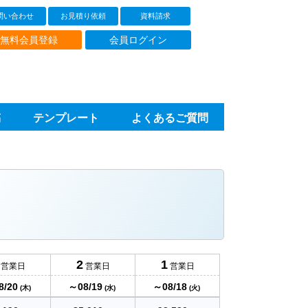
問い合わせ
お見積り依頼
資料請求
無料会員登録
会員ログイン
稿
テンプレート
よくあるご質問
2
1
営業日
営業日
営業日
8/20
～08/19
～08/18
(木)
(水)
(火)