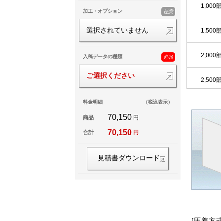
1,000
加工・オプション
任意
選択されていません
1,500
2,000
入稿データの種類
必須
ご選択ください
2,500
料金明細
（税込表示）
3,000
70,150
商品
円
3,500
70,150
合計
円
4,000
見積書ダウンロード
4,500
5,000
[圧着方