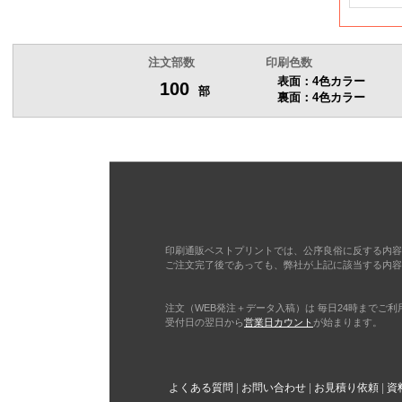
10,000
11,000
注文部数
印刷色数
表面：4色カラー
100
部
裏面：4色カラー
12,000
13,000
14,000
15,000
印刷通販ベストプリントでは、公序良俗に反する内容
ご注文完了後であっても、弊社が上記に該当する内容
16,000
注文（WEB発注＋データ入稿）は 毎日24時までご
受付日の翌日から
営業日カウント
が始まります。
17,000
18,000
よくある質問
お問い合わせ
お見積り依頼
資