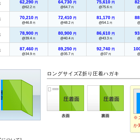
62,290
64,730
75,610
82
円
円
円
部
@62.2
@64.7
@75.6
@
円
円
円
70,210
72,410
81,170
88
円
円
円
部
@46.8
@48.2
@54.1
@
円
円
円
78,900
80,900
86,610
93
円
円
円
部
@39.4
@40.4
@43.3
@
円
円
円
87,460
89,250
92,740
10
円
円
円
部
@34.9
@35.7
@37
@
円
円
円
96,450
98,180
98,770
10
円
円
円
部
@32.1
@32.7
@32.9
@
円
円
円
ロングサイズZ折り圧着ハガキ
103,770
105,110
106,210
11
円
円
円
部
@29.6
@30
@30.3
@
円
円
円
110,920
112,010
115,760
12
円
円
円
部
@27.7
@28
@28.9
円
円
円
117,760
118,750
120,010
12
円
円
円
部
@26.1
@26.3
@26.6
@
※
円
円
円
か
124,580
125,320
126,740
13
円
円
円
部
@24.9
@25
@25.3
@
円
円
円
式について]