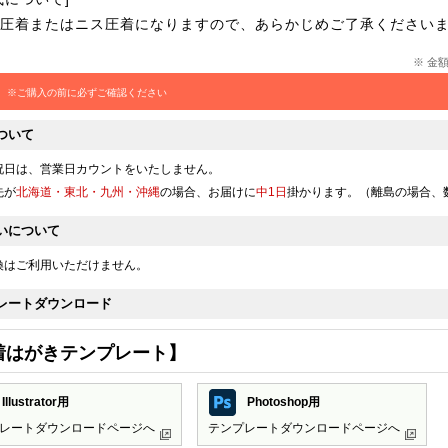
134,170
134,750
136,280
14
円
円
円
部
圧着またはニス圧着になりますので、あらかじめご了承ください
@24.3
@24.5
@24.7
@
円
円
円
140,600
141,060
144,340
15
円
円
円
※ 金
部
@23.4
@23.5
@24
円
円
円
※ご購入の前に必ずご確認ください
147,000
147,090
152,290
16
円
円
円
部
@22.6
@22.6
@23.4
@
円
円
円
ついて
153,260
154,900
160,360
17
円
円
円
部
祝日は、営業日カウントをいたしません。
@21.8
@22.1
@22.9
@
円
円
円
先が
北海道・
東北
・
九州
・沖縄
の場合、お届けに
中1日
掛かります。（離島の場合、
159,260
160,830
168,420
18
円
円
円
部
@21.2
@21.4
@22.4
@
円
円
円
いについて
168,420
169,930
177,960
19
円
円
円
部
換はご利用いただけません。
@21
@21.2
@22.2
円
円
円
レートダウンロード
176,240
177,640
186,020
20
円
円
円
部
@20.7
@20.8
@21.8
@
円
円
円
着はがきテンプレート】
183,940
185,230
194,090
21
円
円
円
部
@20.4
@20.5
@21.5
@
円
円
円
Illustrator用
Photoshop用
191,770
192,940
202,030
21
円
円
円
部
@20.1
@20.3
@21.2
円
円
円
レートダウンロードページへ
テンプレートダウンロードページへ