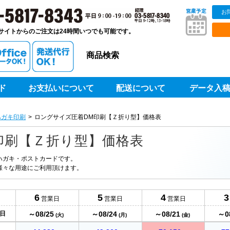
お
販ベストプリントベストプリント
サイトからのご注文は24時間いつでも可能です。
商品検索
ド
お支払いについて
配送について
データ入
ハガキ印刷
ロングサイズ圧着DM印刷【Ｚ折り型】価格表
印刷【Ｚ折り型】価格表
ハガキ・ポストカードです。
様々な用途にご利用頂けます。
6
5
4
3
営業日
営業日
営業日
～08/25
～08/24
～08/21
～0
日
(火)
(月)
(金)