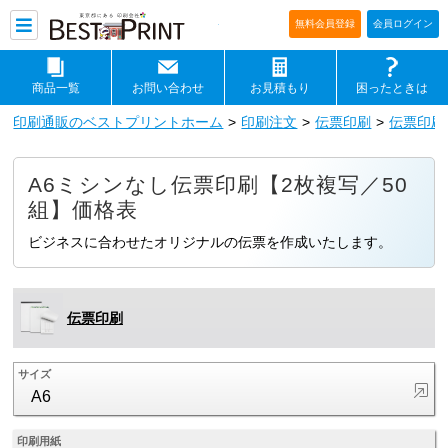
印刷通販ベストプリントベストプリ
無料会員登録
会員ログイン
商品一覧
お問い合わせ
お見積もり
困ったときは
印刷通販のベストプリントホーム
印刷注文
伝票印刷
伝票印刷
A6ミシンなし伝票印刷【2枚複写／50
組】価格表
ビジネスに合わせたオリジナルの伝票を作成いたします。
伝票印刷
サイズ
A6
印刷用紙