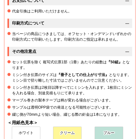
お支払いについて
代金引換はご利用いただけません。
印刷方式について
当ページの商品につきましては、オフセット・オンデマンドいずれかの
印刷方式にて印刷いたします。印刷方法のご指定は承れません。
その他注意点
セット伝票を除く 複写式伝票1部（1冊）あたりの組数は
『50組』
とな
ります。
ミシン付き伝票のサイズは
『冊子としての仕上がり寸法』
となります。
ミシン目で切り離した寸法ではございませんのでご注意ください。
ミシン付き伝票は2枚目以降すべてにミシンを入れます。1枚目にミシン
を入れる場合、別途見積もりにて承ります。
マーブル巻きの製本テープは柄が変わる場合がございます。
サンプルは透明OPP袋での発送となる可能性がございます。
綴じ側が70mmより短い場合、綴じる際の針金は1本になります。
＜用紙色見本＞
ホワイト
クリーム
ブルー