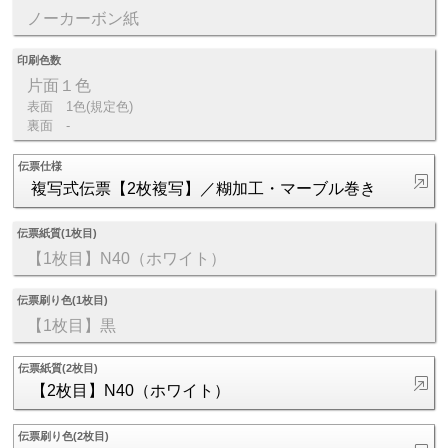
ノーカーボン紙
印刷色数
片面１色
表面
1色(規定色)
裏面
-
伝票仕様
複写式伝票【2枚複写】／糊加工・マーブル巻き
伝票紙質(1枚目)
【1枚目】N40（ホワイト）
伝票刷り色(1枚目)
【1枚目】黒
伝票紙質(2枚目)
【2枚目】N40（ホワイト）
伝票刷り色(2枚目)