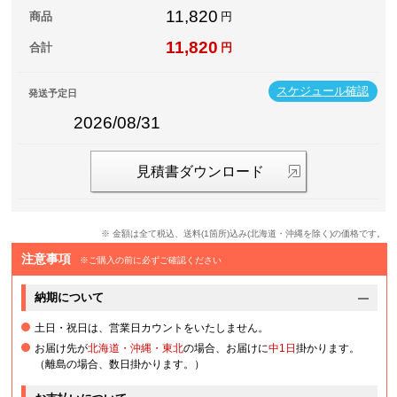
11,820
商品
円
11,820
合計
円
スケジュール確認
発送予定日
2026/08/31
見積書ダウンロード
※ 金額は全て税込、送料(1箇所)込み(北海道・沖縄を除く)の価格です。
注意事項
※ご購入の前に必ずご確認ください
納期について
土日・祝日は、営業日カウントをいたしません。
お届け先が
北海道・沖縄・東北
の場合、お届けに
中1日
掛かります。
（離島の場合、数日掛かります。）