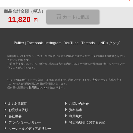
商品合計金額（税込）
カートに追加
11,820
円
Twitter
Facebook
Instagram
YouTube
Threads
LINEスタンプ
印刷通販ベストプリントでは、公序良俗に反する内容のご注文及びデータの印刷はお断りさせてい
ただいております。
ご注文完了後であっても、弊社が上記に該当する内容であると判断した場合はお断りをさせていた
だくことがございます。
注文（WEB発注＋データ入稿）は 毎日24時までご利用いただけます。
完全データ
の入稿が完了
し、かつ入金確認が済んだ日が受付日となります。
受付日の翌日から
営業日カウント
が始まります。
よくある質問
お問い合わせ
お見積り依頼
資料請求
会社概要
利用規約
プライバシーポリシー
特定商取引に関する表記
ソーシャルメディアポリシー