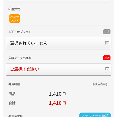
印刷方式
オンデ
マンド
任意
加工・オプション
選択されていません
必須
入稿データの種類
ご選択ください
料金明細
（税込表示）
1,410
商品
円
1,410
合計
円
スケジュール確認
発送予定日