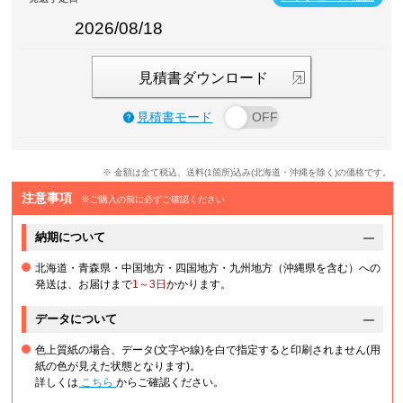
2026/08/18
見積書ダウンロード
見積書モード
※ 金額は全て税込、送料(1箇所)込み(北海道・沖縄を除く)の価格です。
注意事項
※ご購入の前に必ずご確認ください
納期について
北海道・青森県・中国地方・四国地方・九州地方（沖縄県を含む）への
発送は、お届けまで
1～3日
かかります。
データについて
色上質紙の場合、データ(文字や線)を白で指定すると印刷されません(用
紙の色が見えた状態となります)。
詳しくは
こちら
からご確認ください。