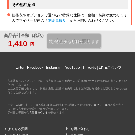
その他注意点
価格表やオプションで選べない特殊な仕様は、金額・納期が変わります
のでマイページ内の「
別途見積り
」からお問い合わせください。
商品合計金額（税込）
カートに追加
1,410
選択が必要な項目があります
円
Twitter
Facebook
Instagram
YouTube
Threads
LINEスタンプ
印刷通販ベストプリントでは、公序良俗に反する内容のご注文及びデータの印刷はお断りさせてい
ただいております。
ご注文完了後であっても、弊社が上記に該当する内容であると判断した場合はお断りをさせていた
だくことがございます。
注文（WEB発注＋データ入稿）は 毎日24時までご利用いただけます。
完全データ
の入稿が完了
し、かつ入金確認が済んだ日が受付日となります。
受付日の翌日から
営業日カウント
が始まります。
よくある質問
お問い合わせ