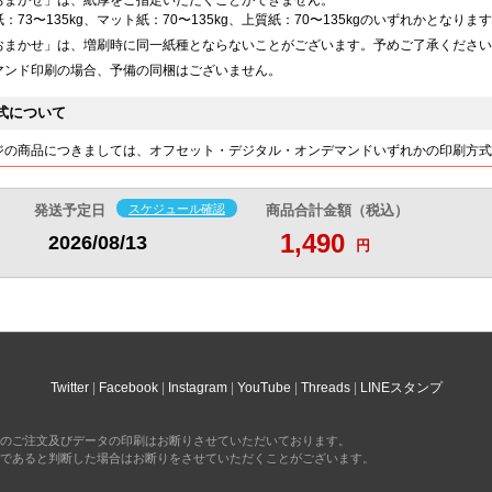
@2.1
@2.2
@2.3
@2.5
円
円
円
円
：73〜135kg、マット紙：70〜135kg、上質紙：70〜135kgのいずれかとなりま
おまかせ」は、増刷時に同一紙種とならないことがございます。予めご了承ください
13,840
14,420
15,130
16,060
円
円
円
円
マンド印刷の場合、予備の同梱はございません。
@2.1
@2.2
@2.3
@2.4
円
円
円
円
14,780
15,400
16,070
16,950
円
円
円
円
式について
@2.1
@2.2
@2.2
@2.4
円
円
円
円
ジの商品につきましては、オフセット・デジタル・オンデマンドいずれかの印刷方式
15,710
16,340
17,000
17,840
円
円
円
円
@2
@2.1
@2.2
@2.3
円
円
円
円
発送予定日
スケジュール確認
商品合計金額（税込）
16,660
17,310
17,930
18,740
円
円
円
円
@2
@2.1
@2.2
@2.3
1,490
2026/08/13
円
円
円
円
円
17,580
18,250
18,860
19,620
円
円
円
円
@2
@2.1
@2.2
@2.3
円
円
円
円
18,530
19,220
19,800
20,530
円
円
円
円
@2
@2.1
@2.2
@2.2
円
円
円
円
19,460
20,170
20,740
21,410
円
円
円
円
Twitter
Facebook
Instagram
YouTube
Threads
LINEスタンプ
@2
@2.1
@2.1
@2.2
円
円
円
円
20,410
21,140
21,670
22,310
円
円
円
円
のご注文及びデータの印刷はお断りさせていただいております。
@2
@2.1
@2.1
@2.2
円
円
円
円
であると判断した場合はお断りをさせていただくことがございます。
22,270
23,010
23,550
24,300