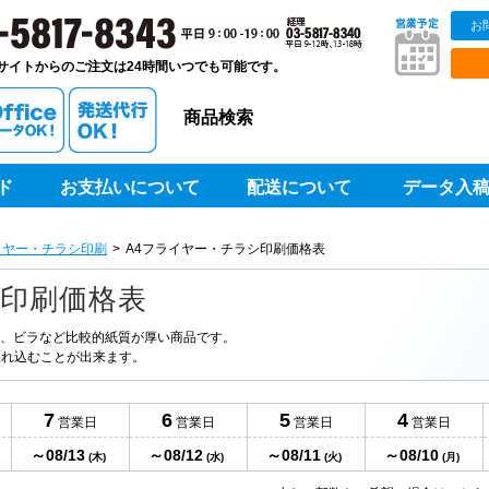
お
販ベストプリントベストプリント
サイトからのご注文は24時間いつでも可能です。
商品検索
ド
お支払いについて
配送について
データ入
イヤー・チラシ印刷
A4フライヤー・チラシ印刷価格表
シ印刷価格表
告、ビラなど比較的紙質が厚い商品です。
入れ込むことが出来ます。
7
6
5
4
営業日
営業日
営業日
営業日
～08/13
～08/12
～08/11
～08/10
日
(木)
(水)
(火)
(月)