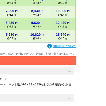
@4.1
@4.8
@6.2
@11
円
円
円
円
7,290
8,430
10,890
18,510
円
円
円
円
@3.6
@4.2
@5.4
@9.2
円
円
円
円
8,430
9,620
12,420
20,480
円
円
円
円
@3.3
@3.8
@4.9
@8.1
円
円
円
円
9,580
10,820
13,940
22,450
円
円
円
円
@3.1
@3.6
@4.6
@7.4
円
円
円
円
10,580
11,930
15,060
24,120
印刷方式について
円
円
円
円
@3
@3.4
@4.3
@6.8
円
円
円
円
額は全て税込、送料(1箇所)込み(北海道・沖縄を除く)の価格です。
11,590
13,060
16,170
25,760
円
円
円
円
@2.8
@3.2
@4
@6.4
円
円
円
円
12,590
14,170
17,270
27,430
円
円
円
円
@2.7
@3.1
@3.8
@6
円
円
円
円
す。）
13,610
15,290
18,370
29,090
円
円
円
円
ート・マット紙の70・73～135kgまでの紙質以外はお届
@2.7
@3
@3.6
@5.8
円
円
円
円
14,520
16,000
19,340
30,320
円
円
円
円
@2.6
@2.9
@3.5
@5.5
円
円
円
円
15,430
16,710
20,320
31,540
円
円
円
円