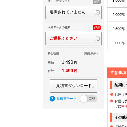
1,500部
加工・オプション
任意
選択されていません
2,000部
入稿データの種類
必須
2,500部
ご選択ください
3,000部
料金明細
（税込表示）
3,500部
1,490
商品
円
1,490
合計
円
4,000部
注意事項
納期に
4,500部
見積書ダウンロード
お届け
見積書モード
5,000部
お届け
けに
中
5,500部
その他
「紙質