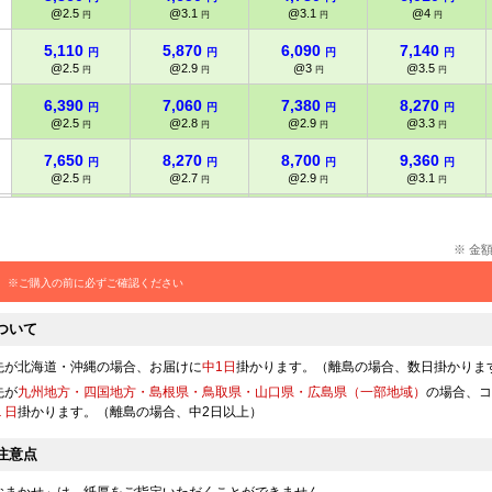
@2.5
@3.1
@3.1
@4
円
円
円
円
5,110
5,870
6,090
7,140
円
円
円
円
@2.5
@2.9
@3
@3.5
円
円
円
円
6,390
7,060
7,380
8,270
円
円
円
円
@2.5
@2.8
@2.9
@3.3
円
円
円
円
7,650
8,270
8,700
9,360
円
円
円
円
@2.5
@2.7
@2.9
@3.1
円
円
円
円
8,490
9,080
9,610
10,370
円
円
円
円
@2.4
@2.5
@2.7
@2.9
円
円
円
円
※ 金
9,340
9,920
10,520
11,390
円
円
円
円
※ご購入の前に必ずご確認ください
@2.3
@2.4
@2.6
@2.8
円
円
円
円
10,180
10,730
11,430
12,380
円
円
円
円
ついて
@2.2
@2.3
@2.5
@2.7
円
円
円
円
先が北海道・沖縄の場合、お届けに
中1日
掛かります。（離島の場合、数日掛かりま
11,030
11,550
12,340
13,390
円
円
円
円
先が
九州地方・四国地方・島根県・鳥取県・山口県・広島県（一部地域）
の場合、コ
@2.2
@2.3
@2.4
@2.6
円
円
円
円
１日
掛かります。（離島の場合、中2日以上）
11,960
12,510
13,260
14,280
円
円
円
円
@2.1
@2.2
@2.4
@2.5
注意点
円
円
円
円
12,890
13,470
14,210
15,170
おまかせ」は、紙厚をご指定いただくことができません。
円
円
円
円