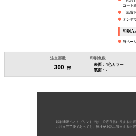
6,000部
コート紙
「紙質
6,500部
オンデ
印刷方
7,000部
当ペー
7,500部
注文部数
印刷色数
8,000部
表面：4色カラー
300
部
裏面：-
8,500部
9,000部
9,500部
印刷通販ベストプリントでは、公序良俗に反する内容
10,000部
ご注文完了後であっても、弊社が上記に該当する内容