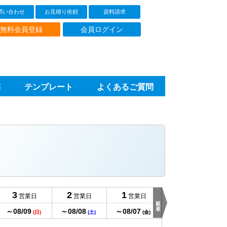
問い合わせ
お見積り依頼
資料請求
無料会員登録
会員ログイン
稿
テンプレート
よくあるご質問
当日発送
3
2
1
営業日
営業日
営業日
15時締切
更に早く
～08/09
～08/08
～08/07
～08/06
(日)
(土)
(金)
(木)