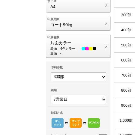
サイズ
A4
300部
印刷用紙
コート90kg
400部
印刷色数
片面カラー
500部
表面
4色カラー
裏面
-
600部
印刷部数
700部
800部
納期
900部
印刷方式
1,000部
オフ
オンデ
デジタル
セット
マンド