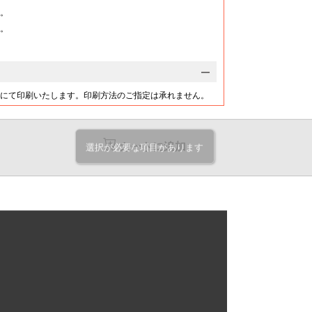
@2.5
@2.7
@3.3
@5.2
円
円
円
円
す。
。
16,330
17,410
21,280
32,780
円
円
円
円
@2.5
@2.6
@3.2
@5
円
円
円
円
17,250
18,120
22,240
34,000
円
円
円
円
@2.4
@2.5
@3.1
@4.8
円
円
円
円
にて印刷いたします。印刷方法のご指定は承れません。
18,150
18,820
23,220
35,230
円
円
円
円
@2.4
@2.5
@3
@4.6
円
円
円
円
19,060
19,520
24,180
36,450
円
円
円
円
カートに追加
選択が必要な項目があります
@2.3
@2.4
@3
@4.5
円
円
円
円
19,990
20,220
25,150
37,690
円
円
円
円
@2.3
@2.3
@2.9
@4.4
円
円
円
円
20,900
20,930
26,120
38,910
円
円
円
円
@2.3
@2.3
@2.9
@4.3
円
円
円
円
21,630
21,800
27,090
40,140
円
円
円
円
@2.2
@2.2
@2.8
@4.2
円
円
円
円
22,340
22,700
28,050
41,350
円
円
円
円
@2.2
@2.2
@2.8
@4.1
円
円
円
円
24,310
24,720
30,160