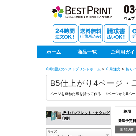
印刷通
ウェブ
ホーム
商品一覧
ご利用ガイ
印刷通販のベストプリントホーム
印刷注文
折り
B5仕上がり4ページ・
ページを連ねた紙を折って作る、 4ページから8ペ
納期
折りパンフレット・カタログ
印刷
発送予定
追加納期
サイズ