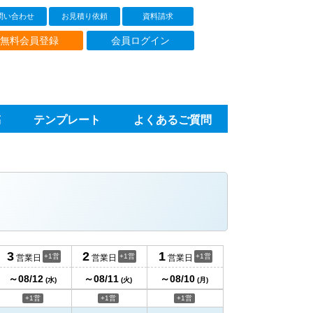
問い合わせ
お見積り依頼
資料請求
無料会員登録
会員ログイン
稿
テンプレート
よくあるご質問
3
2
1
+1営
+1営
+1営
営業日
営業日
営業日
～08/12
～08/11
～08/10
(水)
(火)
(月)
+1営
+1営
+1営