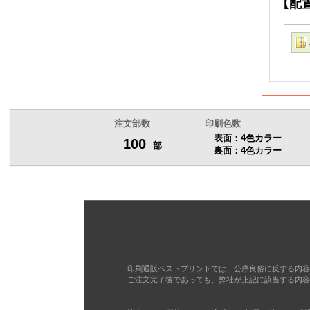
【配
10,000部
追加納期
11,000部
12,000部
注文部数
印刷色数
13,000部
表面：4色カラー
100
部
裏面：4色カラー
14,000部
15,000部
16,000部
印刷通販ベストプリントでは、公序良俗に反する内容
17,000部
ご注文完了後であっても、弊社が上記に該当する内容
18,000部