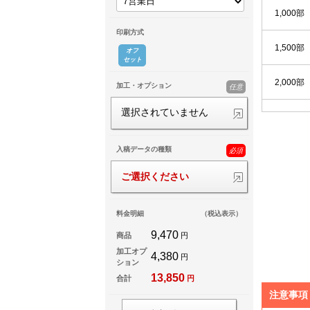
1,000部
印刷方式
1,500部
オフ
セット
2,000部
加工・オプション
任意
選択されていません
2,500部
入稿データの種類
3,000部
必須
ご選択ください
3,500部
料金明細
（税込表示）
4,000部
9,470
商品
円
加工オプ
4,500部
4,380
円
ション
13,850
合計
円
5,000部
注意事項