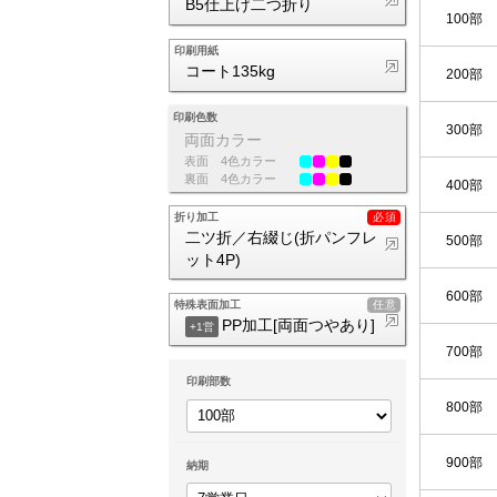
B5仕上げ二つ折り
100部
印刷用紙
コート135kg
200部
印刷色数
300部
両面カラー
表面
4色カラー
裏面
4色カラー
400部
折り加工
二ツ折／右綴じ(折パンフレ
500部
ット4P)
600部
特殊表面加工
PP加工[両面つやあり]
+1営
700部
印刷部数
800部
900部
納期