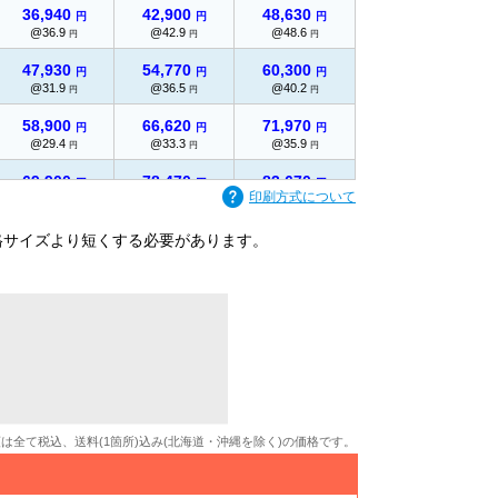
36,940
42,900
48,630
円
円
円
@36.9
@42.9
@48.6
円
円
円
47,930
54,770
60,300
円
円
円
@31.9
@36.5
@40.2
円
円
円
58,900
66,620
71,970
円
円
円
@29.4
@33.3
@35.9
円
円
円
69,900
78,470
83,670
円
円
円
印刷方式について
@27.9
@31.3
@33.4
円
円
円
80,880
90,340
95,350
格サイズより短くする必要があります。
円
円
円
@26.9
@30.1
@31.7
円
円
円
91,890
101,350
106,840
円
円
円
@26.2
@28.9
@30.5
円
円
円
102,890
112,370
118,310
円
円
円
@25.7
@28
@29.5
円
円
円
113,910
123,380
129,800
円
円
円
@25.3
@27.4
@28.8
円
円
円
額は全て税込、送料(1箇所)込み(北海道・沖縄を除く)の価格です。
124,910
134,390
141,270
円
円
円
@24.9
@26.8
@28.2
円
円
円