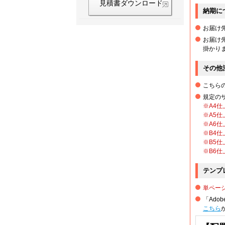
見積書ダウンロード
5,500部
納期に
お届け
6,000部
お届け
掛かり
6,500部
その他
こちら
7,000部
規定の
※A4仕
7,500部
※A5仕
※A6仕
※B4仕
8,000部
※B5仕
※B6仕
8,500部
テンプ
9,000部
単ペー
「Adob
こちら
9,500部