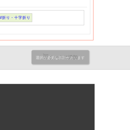
213,610
226,980
円
円
-
@21.3
@22.6
円
円
W折り・十字折り
+2営
+2営
232,100
245,040
円
円
-
@21.1
@22.2
円
円
250,600
263,100
円
円
-
@20.8
@21.9
円
円
269,080
281,160
円
円
カートに追加
-
選択が必要な項目があります
@20.6
@21.6
円
円
287,580
299,220
円
円
-
@20.5
@21.3
円
円
306,060
317,290
円
円
-
@20.4
@21.1
円
円
324,550
335,350
円
円
-
@20.2
@20.9
円
円
343,040
353,410
円
円
-
@20.1
@20.7
円
円
361,520
371,470
円
円
-