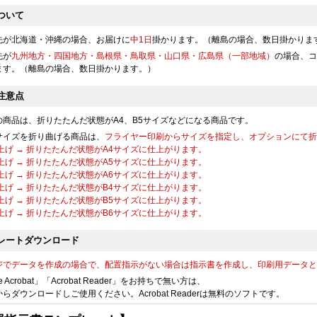
116,250
116,490
120,380
121,110
円
円
円
円
ついて
@21.1
@21.1
@21.8
@22
円
円
円
円
先が北海道・沖縄の場合、お届けに
中1日
掛かります。（離島の場合、数日掛かりま
125,680
125,910
129,840
130,860
円
円
円
円
先が
九州地方・四国地方・島根県・鳥取県・山口県・広島県（一部地域）
の場合、コ
@20.9
@20.9
@21.6
@21.8
円
円
円
円
ます。（離島の場合、数日掛かります。）
135,100
135,340
139,330
140,610
円
円
円
円
@20.7
@20.8
@21.4
@21.6
円
円
円
円
注意点
144,540
144,760
148,800
150,340
円
円
円
円
の商品は、折りたたんだ状態がA4、B5サイズなどになる商品です。
@20.6
@20.6
@21.2
@21.4
円
円
円
円
サイズを折り曲げる商品は、
フライヤー印刷からサイズを指定し、オプションにて折
上げ → 折りたたんだ状態がA4サイズに仕上がります。
153,970
154,190
158,280
160,090
円
円
円
円
上げ → 折りたたんだ状態がA5サイズに仕上がります。
@20.5
@20.5
@21.1
@21.3
円
円
円
円
上げ → 折りたたんだ状態がA6サイズに仕上がります。
163,380
163,620
167,750
169,830
上げ → 折りたたんだ状態がB4サイズに仕上がります。
円
円
円
円
@20.4
@20.4
@20.9
@21.2
上げ → 折りたたんだ状態がB5サイズに仕上がります。
円
円
円
円
上げ → 折りたたんだ状態がB6サイズに仕上がります。
172,810
173,060
177,220
179,570
円
円
円
円
@20.3
@20.3
@20.8
@21.1
円
円
円
円
レートダウンロード
182,250
182,480
186,710
189,300
円
円
円
円
ジでデータを作成の場合で、配置指示がない場合は指示書を作成し、印刷用データと
@20.2
@20.2
@20.7
@21
円
円
円
円
e Acrobat」「Acrobat Reader」をお持ちで無い方は、
191,680
191,910
196,170
199,060
からダウンロードしご使用ください。Acrobat Readerは無料のソフトです。
円
円
円
円
@20.1
@20.2
@20.6
@20.9
円
円
円
円