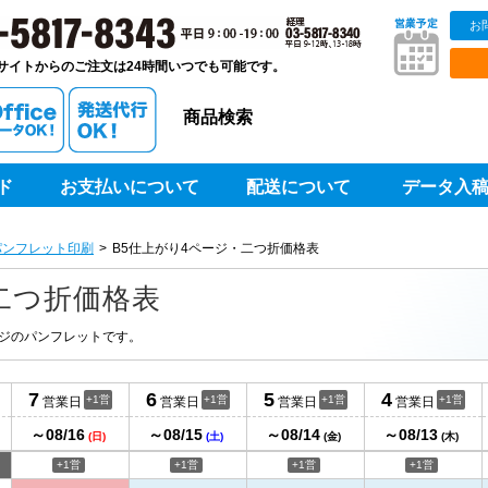
お
販ベストプリントベストプリント
サイトからのご注文は24時間いつでも可能です。
商品検索
ド
お支払いについて
配送について
データ入
パンフレット印刷
B5仕上がり4ページ・二つ折価格表
二つ折価格表
ージのパンフレットです。
7
6
5
4
+1営
+1営
+1営
+1営
営業日
営業日
営業日
営業日
～08/16
～08/15
～08/14
～08/13
日
(日)
(土)
(金)
(木)
+1営
+1営
+1営
+1営