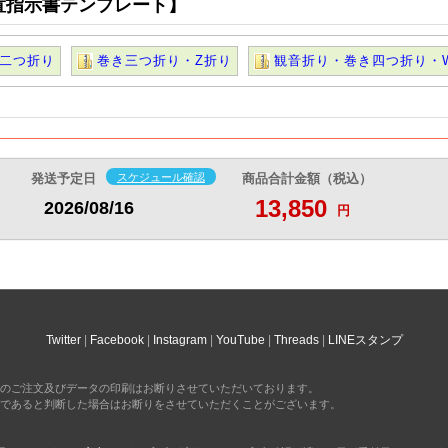
置指示書テンプレート】
201,090
201,340
205,650
208,800
円
円
円
円
@20.1
@20.1
@20.5
@20.8
円
円
円
円
二つ折り
巻き三つ折り・Z折り
観音折り・巻き四つ折り・
+2営
+2営
+2営
+2営
219,040
219,280
223,820
227,240
円
円
円
円
@19.9
@19.9
@20.3
@20.6
円
円
円
円
236,970
237,230
241,990
245,660
円
円
円
円
@19.7
@19.7
@20.1
@20.4
円
円
円
円
発送予定日
スケジュール確認
商品合計金額（税込）
254,920
255,180
260,150
264,110
円
円
円
円
13,850
2026/08/16
@19.6
@19.6
@20
@20.3
円
円
円
円
円
272,850
273,130
278,320
282,550
円
円
円
円
@19.4
@19.5
@19.8
@20.1
円
円
円
円
290,780
291,070
296,480
300,980
円
円
円
円
@19.3
@19.4
@19.7
@20
円
円
円
円
Twitter
Facebook
Instagram
YouTube
Threads
LINEスタンプ
308,720
309,010
314,670
319,420
円
円
円
円
@19.2
@19.3
@19.6
@19.9
円
円
円
円
のご注文及びデータの印刷はお断りさせていただいております。
326,650
326,970
332,830
337,840
円
円
円
円
であると判断した場合はお断りをさせていただくことがございます。
@19.2
@19.2
@19.5
@19.8
円
円
円
円
344,580
344,920
350,990
356,290
円
円
円
円