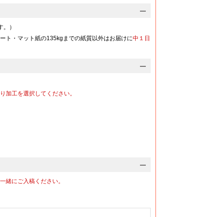
133,770
143,650
円
円
-
@24.3
@26.1
円
円
す。）
142,660
152,910
円
円
-
ート・マット紙の135kgまでの紙質以外はお届けに
中１日
@23.7
@25.4
円
円
151,530
162,160
円
円
-
@23.3
@24.9
円
円
160,400
171,430
円
円
-
@22.9
@24.4
円
円
り加工を選択してください。
169,270
180,680
円
円
-
@22.5
@24
円
円
178,140
189,940
円
円
-
@22.2
@23.7
円
円
187,000
199,200
円
円
-
@22
@23.4
円
円
195,870
208,460
円
円
-
一緒にご入稿ください。
@21.7
@23.1
円
円
204,750
217,710
円
円
-
@21.5
@22.9
円
円