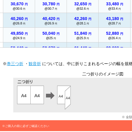
30,670
30,780
32,650
33,480
円
円
円
円
@30.6
@30.7
@32.6
@33.4
円
円
円
円
40,260
40,420
42,260
43,180
円
円
円
円
@26.8
@26.9
@28.1
@28.7
円
円
円
円
49,850
50,040
51,840
52,880
円
円
円
円
@24.9
@25
@25.9
@26.4
円
円
円
円
59,440
59,670
61,440
62,600
円
円
円
円
@23.7
@23.8
@24.5
@25
円
円
円
円
69,030
69,270
71,020
72,300
※
巻三つ折
・
観音折
については、中に折りこまれるページの幅を規
円
円
円
円
@23
@23
@23.6
@24.1
円
円
円
円
二つ折りのイメージ図
78,490
78,730
80,990
82,070
円
円
円
円
@22.4
@22.4
@23.1
@23.4
円
円
円
円
87,930
88,160
90,970
91,820
円
円
円
円
@21.9
@22
@22.7
@22.9
円
円
円
円
97,380
97,610
100,940
101,600
円
円
円
円
@21.6
@21.6
@22.4
@22.5
円
円
円
円
※ 金
106,820
107,050
110,900
111,360
円
円
円
円
※ご購入の前に必ずご確認ください
@21.3
@21.4
@22.1
@22.2
円
円
円
円