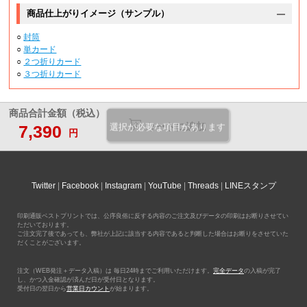
商品仕上がりイメージ（サンプル）
○
封筒
○
単カード
○
２つ折りカード
○
３つ折りカード
商品合計金額（税込）
カートに追加
7,390
選択が必要な項目があります
円
Twitter
Facebook
Instagram
YouTube
Threads
LINEスタンプ
印刷通販ベストプリントでは、公序良俗に反する内容のご注文及びデータの印刷はお断りさせてい
ただいております。
ご注文完了後であっても、弊社が上記に該当する内容であると判断した場合はお断りをさせていた
だくことがございます。
注文（WEB発注＋データ入稿）は 毎日24時までご利用いただけます。
完全データ
の入稿が完了
し、かつ入金確認が済んだ日が受付日となります。
受付日の翌日から
営業日カウント
が始まります。