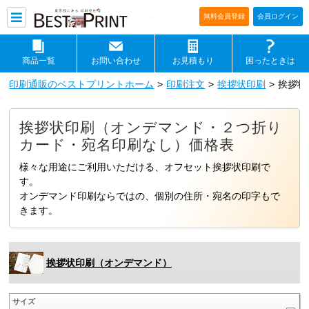
印刷通販ベストプリントベストプリ
無料会員登録
会員ログイン
商品一覧
お問い合わせ
お見積もり
困ったときは
印刷通販のベストプリントホーム
印刷注文
挨拶状印刷
挨拶状
挨拶状印刷（オンデマンド・２つ折り
カード・宛名印刷なし）価格表
様々な用途にご利用いただける、オフセット挨拶状印刷で
す。
オンデマンド印刷ならではの、個別の住所・宛名の印字もで
きます。
挨拶状印刷（オンデマンド）
サイズ