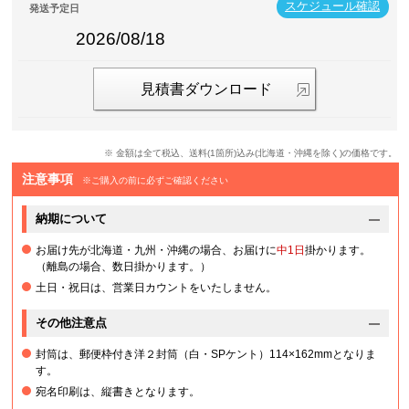
スケジュール確認
発送予定日
2026/08/18
見積書ダウンロード
※ 金額は全て税込、送料(1箇所)込み(北海道・沖縄を除く)の価格です。
注意事項
※ご購入の前に必ずご確認ください
納期について
お届け先が北海道・九州・沖縄の場合、お届けに
中1日
掛かります。
（離島の場合、数日掛かります。）
土日・祝日は、営業日カウントをいたしません。
その他注意点
封筒は、郵便枠付き洋２封筒（白・SPケント）114×162mmとなりま
す。
宛名印刷は、縦書きとなります。