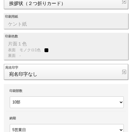
挨拶状（２つ折りカード）
印刷用紙
ケント紙
印刷色数
片面１色
表面
モノクロ1色
裏面
-
宛名印字
宛名印字なし
印刷部数
納期