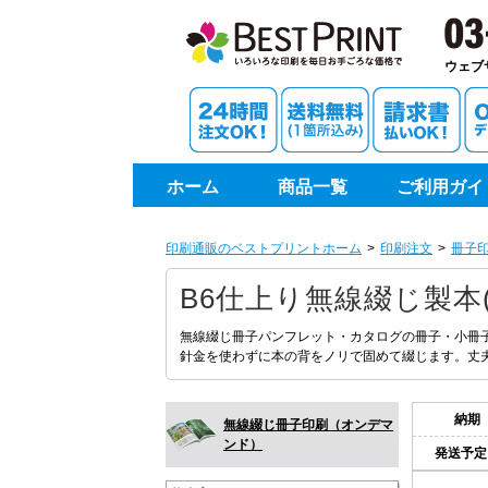
87部
印刷通
88部
ウェブ
89部
90部
ホーム
商品一覧
ご利用ガイ
91部
印刷通販のベストプリントホーム
印刷注文
冊子
92部
B6仕上り無線綴じ製本
93部
無線綴じ冊子パンフレット・カタログの冊子・小冊
針金を使わずに本の背をノリで固めて綴じます。丈
94部
納期
無線綴じ冊子印刷（オンデマ
95部
ンド）
発送予定