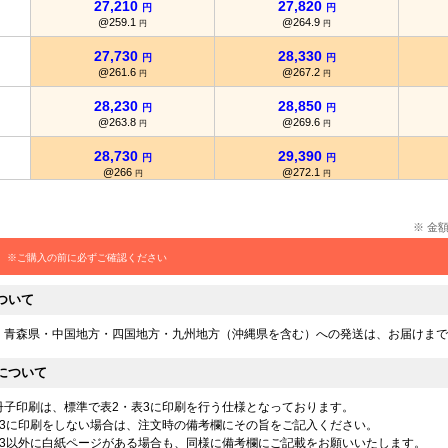
27,210
27,820
円
円
@259.1
@264.9
円
円
27,730
28,330
円
円
@261.6
@267.2
円
円
28,230
28,850
円
円
@263.8
@269.6
円
円
28,730
29,390
円
円
@266
@272.1
円
円
29,260
29,870
円
円
@268.4
@274
円
円
※ 金
29,750
30,400
円
円
※ご購入の前に必ずご確認ください
@270.4
@276.3
円
円
ついて
29,900
30,550
円
円
@269.3
@275.2
円
円
・青森県・中国地方・四国地方・九州地方（沖縄県を含む）への発送は、お届けまで
30,060
30,720
円
円
について
@268.3
@274.2
円
円
30,220
30,880
冊子印刷は、標準で表2・表3に印刷を行う仕様となっております。
円
円
@267.4
@273.2
表3に印刷をしない場合は、注文時の備考欄にその旨をご記入ください。
円
円
表3以外に白紙ページがある場合も、同様に備考欄にご記載をお願いいたします。