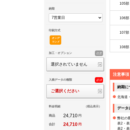
105部
納期
106部
印刷方式
107部
オンデ
マンド
108部
加工・オプション
任意
109部
選択されていません
注意事項
110部
入稿データの種類
必須
納期に
111部
ご選択ください
北海道
112部
料金明細
（税込表示）
データ
24,710
商品
円
弊社の
113部
表2・
24,710
合計
円
表2・