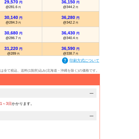
29,570
36,150
円
円
@281.6
@344.2
円
円
30,140
36,280
円
円
@284.3
@342.2
円
円
30,680
36,430
円
円
@286.7
@340.4
円
円
31,220
36,590
円
円
@289
@338.7
円
円
印刷方式について
31,780
36,750
円
円
@291.5
@337.1
円
円
額は全て税込、送料(1箇所)込み(北海道・沖縄を除く)の価格です。
32,320
36,900
円
円
@293.8
@335.4
円
円
32,490
37,060
円
円
@292.7
@333.8
円
円
1～3日
かかります。
32,660
37,220
円
円
@291.6
@332.3
円
円
32,830
37,380
円
円
@290.5
@330.7
円
円