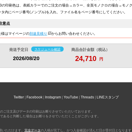
30,380
31,030
円
円
表3の印刷色は、表紙カラーでのご注文の場合→カラー、全頁モノクロの場合→モノ
@266.4
@272.1
円
円
ータ内にページ番号(ノンブル)を入れ、ファイル名をページ番号にしてください。
30,540
31,180
円
円
@265.5
@271.1
円
円
注意点
30,700
31,340
円
円
仕様はマイページの
別途見積り
からお問い合わせください。
@264.6
@270.1
円
円
30,850
31,530
円
円
発送予定日
スケジュール確認
商品合計金額（税込）
@263.6
@269.4
円
円
24,710
2026/08/20
円
31,010
31,670
円
円
@262.7
@268.3
円
円
31,150
31,840
円
円
@261.7
@267.5
円
円
31,310
32,010
円
円
@260.9
@266.7
円
円
Twitter
Facebook
Instagram
YouTube
Threads
LINEスタンプ
31,460
32,170
円
円
@260
@265.8
円
円
のご注文及びデータの印刷はお断りさせていただいております。
であると判断した場合はお断りをさせていただくことがございます。
31,630
32,320
円
円
@259.2
@264.9
円
円
利用いただけます。
完全データ
の入稿が完了し、かつ入金確認が済んだ日が受付日となります