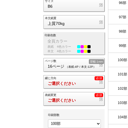
サイズ
96部
B6
97部
本文紙質
上質70kg
98部
印刷色数
全頁カラー
99部
表紙
4色カラー
本文
4色カラー
100部
ページ数
背幅:1mm
16ページ
（表紙:4P / 本文:12P）
101部
綴じ方向
ご選択ください
102部
表紙変更
ご選択ください
103部
印刷部数
104部