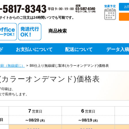
23,510
24,050
円
円
@270.2
@276.4
円
円
お
販ベストプリントベストプリント
23,610
24,140
円
円
サイトからのご注文は24時間いつでも可能です。
@268.2
@274.3
円
円
23,700
24,220
円
円
商品検索
@266.2
@272.1
円
円
23,800
24,340
円
円
@264.4
@270.4
ド
お支払いについて
配送について
データ入
円
円
23,910
24,400
円
円
@262.7
@268.1
円
円
印刷（無線綴じ）
B6仕上り無線綴じ製本(カラーオンデマンド)価格表
23,980
24,490
円
円
(カラーオンデマンド)価格表
@260.6
@266.1
円
円
24,080
24,590
円
円
子印刷は、
@258.9
@264.4
円
円
夫で長持ちします。
24,170
24,690
円
円
@257.1
@262.6
円
円
7
6
営業日
営業日
24,260
24,790
円
円
～08/20
～08/19
日
@255.3
@260.9
(木)
(水)
円
円