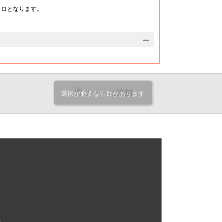
33,000
37,520
円
円
クロとなります。
@289.4
@329.1
円
円
33,180
37,680
円
円
@288.5
@327.6
円
円
33,360
37,830
円
円
@287.5
@326.1
円
円
33,540
37,980
円
円
@286.6
@324.6
円
円
カートに追加
選択が必要な項目があります
33,680
38,130
円
円
@285.4
@323.1
円
円
33,870
38,290
円
円
@284.6
@321.7
円
円
34,030
38,470
円
円
@283.5
@320.5
円
円
34,190
38,610
円
円
@282.5
@319
円
円
34,370
38,770
円
円
@281.7
@317.7
円
円
。