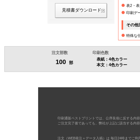
114部
表2・
見積書ダウンロード
印刷デ
115部
その他
116部
特殊な
117部
注文部数
印刷色数
表紙：4色カラー
100
部
本文：4色カラー
118部
119部
120部
121部
印刷通販ベストプリントでは、公序良俗に反する内容
ご注文完了後であっても、弊社が上記に該当する内容
122部
注文（WEB発注＋データ入稿）は 毎日24時までご