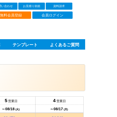
25,570
31,760
円
円
@293.9
@365
円
円
問い合わせ
お見積り依頼
資料請求
25,660
32,040
円
円
無料会員登録
会員ログイン
@291.5
@364
円
円
25,730
32,320
円
円
@289.1
@363.1
円
円
25,840
32,580
円
円
@287.1
@362
稿
テンプレート
よくあるご質問
円
円
25,960
32,870
円
円
@285.2
@361.2
円
円
26,060
33,150
円
円
@283.2
@360.3
円
円
26,170
33,440
円
円
@281.3
@359.5
円
円
26,260
33,690
円
円
@279.3
@358.4
円
円
5
4
営業日
営業日
26,360
33,980
円
円
～08/18
～08/17
@277.4
@357.6
(火)
(月)
円
円