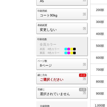
A5
200部
印刷用紙
コート90kg
300部
表紙紙質
変更しない
400部
印刷色数
全頁カラー
500部
表面
4色カラー
裏面
4色カラー
600部
ページ数
8ページ
700部
綴じ方向
ご選択ください
800部
空綴じ
900部
選択されていません
1,000部
印刷部数