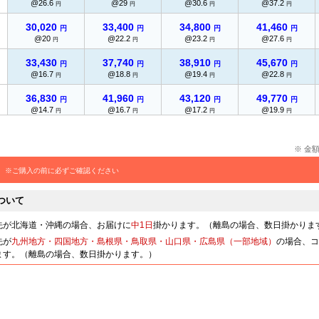
@26.6
@29
@30.6
@37.2
円
円
円
円
30,020
33,400
34,800
41,460
円
円
円
円
@20
@22.2
@23.2
@27.6
円
円
円
円
33,430
37,740
38,910
45,670
円
円
円
円
@16.7
@18.8
@19.4
@22.8
円
円
円
円
36,830
41,960
43,120
49,770
円
円
円
円
@14.7
@16.7
@17.2
@19.9
円
円
円
円
40,220
46,280
47,230
53,990
円
円
円
円
@13.4
@15.4
@15.7
@17.9
円
円
円
円
※ 金
43,040
48,980
50,490
58,070
円
円
円
円
※ご購入の前に必ずご確認ください
@12.2
@13.9
@14.4
@16.5
円
円
円
円
ついて
45,970
51,560
53,780
62,060
円
円
円
円
@11.4
@12.8
@13.4
@15.5
円
円
円
円
先が北海道・沖縄の場合、お届けに
中1日
掛かります。（離島の場合、数日掛かりま
48,790
54,250
57,060
66,160
先が
九州地方・四国地方・島根県・鳥取県・山口県・広島県（一部地域）
の場合、コ
円
円
円
円
@10.8
@12
@12.6
@14.7
ます。（離島の場合、数日掛かります。）
円
円
円
円
51,590
56,840
60,340
70,130
円
円
円
円
@10.3
@11.3
@12
@14
円
円
円
円
53,940
59,310
62,920
円
円
円
-