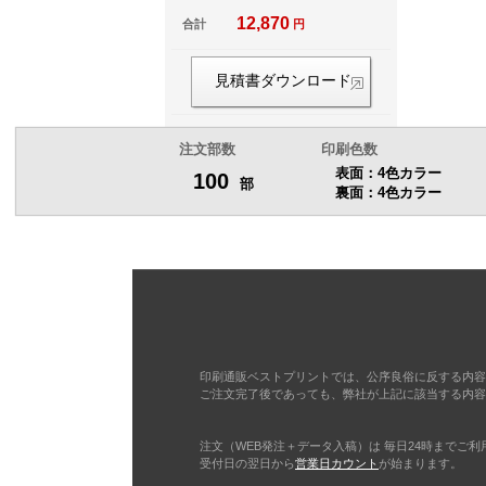
12,870
合計
円
6,000部
見積書ダウンロード
6,500部
注文部数
印刷色数
7,000部
表面：4色カラー
100
部
裏面：4色カラー
7,500部
8,000部
8,500部
9,000部
印刷通販ベストプリントでは、公序良俗に反する内容
ご注文完了後であっても、弊社が上記に該当する内容
9,500部
注文（WEB発注＋データ入稿）は 毎日24時までご
受付日の翌日から
営業日カウント
が始まります。
10,000部