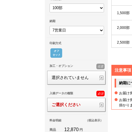
1,500部
納期
2,000部
2,500部
印刷方式
オフ
セット
3,000部
加工・オプション
任意
注意事項
3,500部
選択されていません
納期に
4,000部
お届け
入稿データの種類
必須
お届け
4,500部
ご選択ください
掛かり
5,000部
料金明細
（税込表示）
12,870
商品
円
5,500部