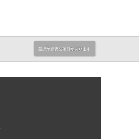
-
-
-
-
-
-
-
-
-
カートに追加
選択が必要な項目があります
-
-
-
-
-
-
-
-
-
-
-
-
-
-
-
。
-
-
-