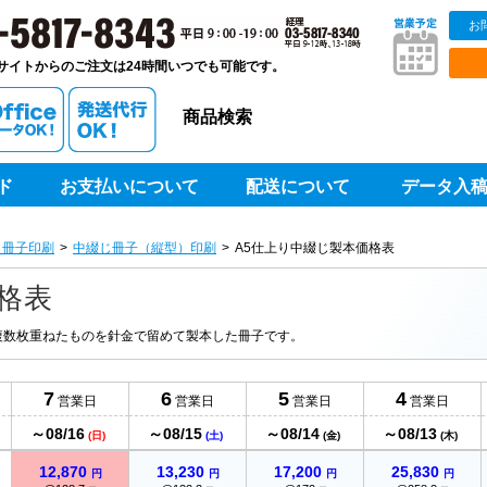
お
販ベストプリントベストプリント
サイトからのご注文は24時間いつでも可能です。
商品検索
ド
お支払いについて
配送について
データ入
じ冊子印刷
中綴じ冊子（縦型）印刷
A5仕上り中綴じ製本価格表
格表
、複数枚重ねたものを針金で留めて製本した冊子です。
7
6
5
4
営業日
営業日
営業日
営業日
～08/16
～08/15
～08/14
～08/13
日
(日)
(土)
(金)
(木)
12,870
13,230
17,200
25,830
円
円
円
円