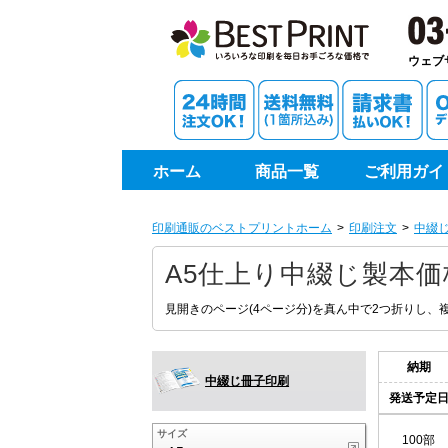
印刷通
ウェブ
ホーム
商品一覧
ご利用ガイ
印刷通販のベストプリントホーム
印刷注文
中綴
A5仕上り中綴じ製本価
見開きのページ(4ページ分)を真ん中で2つ折りし
納期
中綴じ冊子印刷
発送予定
サイズ
100部