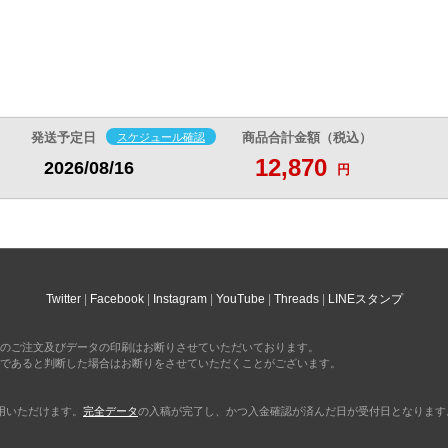
@9.8
@10.7
@11.4
円
円
円
56,170
61,770
65,500
円
円
円
-
@9.3
@10.2
@10.9
円
円
円
58,520
64,230
68,090
円
円
円
-
@9
@9.8
@10.4
円
円
円
発送予定日
スケジュール確認
商品合計金額（税込）
60,750
66,700
70,670
円
円
円
-
@8.6
@9.5
@10
円
円
円
12,870
2026/08/16
円
63,100
69,160
73,240
円
円
円
-
@8.4
@9.2
@9.7
円
円
円
65,450
71,510
75,830
円
円
円
-
@8.1
@8.9
@9.4
円
円
円
67,670
73,980
78,410
円
円
円
-
Twitter
Facebook
Instagram
YouTube
Threads
LINEスタンプ
@7.9
@8.7
@9.2
円
円
円
70,040
76,440
80,990
円
円
円
-
のご注文及びデータの印刷はお断りさせていただいております。
@7.7
@8.4
@8.9
円
円
円
であると判断した場合はお断りをさせていただくことがございます。
72,250
78,910
83,570
円
円
円
-
@7.6
@8.3
@8.7
円
円
円
利用いただけます。
完全データ
の入稿が完了し、かつ入金確認が済んだ日が受付日となります
74,620
81,370
86,150
円
円
円
-