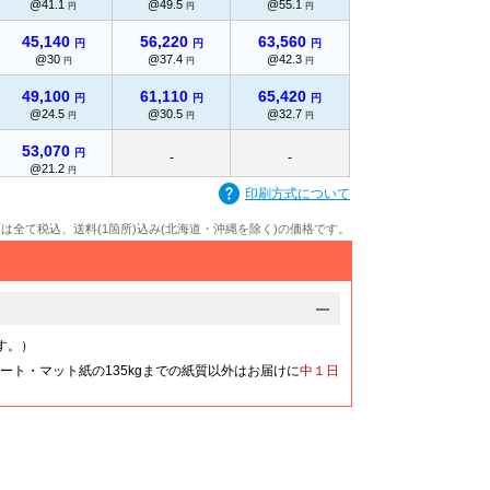
@41.1
@49.5
@55.1
円
円
円
45,140
56,220
63,560
円
円
円
@30
@37.4
@42.3
円
円
円
49,100
61,110
65,420
円
円
円
@24.5
@30.5
@32.7
円
円
円
53,070
円
-
-
@21.2
円
印刷方式について
57,040
円
-
-
@19
円
額は全て税込、送料(1箇所)込み(北海道・沖縄を除く)の価格です。
60,880
円
-
-
@17.3
円
64,730
円
-
-
@16.1
円
す。）
68,560
ート・マット紙の135kgまでの紙質以外はお届けに
中１日
円
-
-
@15.2
円
72,420
円
-
-
@14.4
円
-
-
-