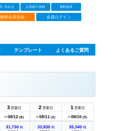
問い合わせ
お見積り依頼
資料請求
無料会員登録
会員ログイン
稿
テンプレート
よくあるご質問
3
2
1
営業日
営業日
営業日
～08/12
～08/11
～08/10
(水)
(火)
(月)
31,730
33,830
35,340
円
円
円