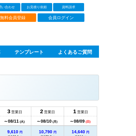
問い合わせ
お見積り依頼
資料請求
無料会員登録
会員ログイン
稿
テンプレート
よくあるご質問
8,990
9,930
13,420
円
円
円
@899
@993
@1342
円
円
円
9,110
10,160
13,590
円
円
円
@455.5
@508
@679.5
円
円
円
9,240
10,380
13,770
円
円
円
@308
@346
@459
円
円
円
9,360
10,570
14,000
円
円
円
@234
@264.2
@350
円
円
円
3
2
1
営業日
営業日
営業日
9,480
10,740
14,240
円
円
円
～08/11
～08/10
～08/09
@189.6
@214.8
@284.8
(火)
(月)
(日)
円
円
円
9,610
10,790
14,640
円
円
円