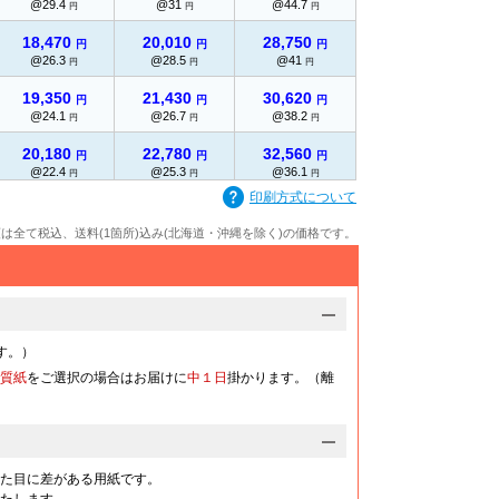
@29.4
@31
@44.7
円
円
円
18,470
20,010
28,750
円
円
円
@26.3
@28.5
@41
円
円
円
19,350
21,430
30,620
円
円
円
@24.1
@26.7
@38.2
円
円
円
20,180
22,780
32,560
円
円
円
@22.4
@25.3
@36.1
円
円
円
印刷方式について
21,070
24,200
34,410
円
円
円
@21
@24.2
@34.4
円
円
円
額は全て税込、送料(1箇所)込み(北海道・沖縄を除く)の価格です。
22,040
25,260
35,570
円
円
円
@20
@22.9
@32.3
円
円
円
23,060
26,220
36,800
円
円
円
@19.2
@21.8
@30.6
円
円
円
す。）
24,000
27,060
37,960
質紙
をご選択の場合はお届けに
中１日
掛かります。（離
円
円
円
@18.4
@20.8
@29.2
円
円
円
24,990
27,890
39,130
円
円
円
@17.8
@19.9
@27.9
円
円
円
た目に差がある用紙です。
25,980
28,940
40,360
円
円
円
たします。