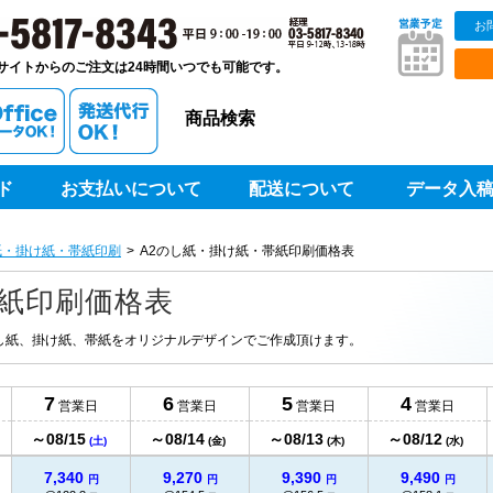
お
販ベストプリントベストプリント
サイトからのご注文は24時間いつでも可能です。
商品検索
ド
お支払いについて
配送について
データ入
6,840
8,630
8,760
8,880
円
円
円
円
@684
@863
@876
@888
円
円
円
円
紙・掛け紙・帯紙印刷
A2のし紙・掛け紙・帯紙印刷価格表
6,950
8,770
8,890
9,000
円
円
円
円
@347.5
@438.5
@444.5
@450
円
円
円
円
帯紙印刷価格表
7,020
8,890
9,000
9,110
円
円
円
円
@234
@296.3
@300
@303.6
円
円
円
円
し紙、掛け紙、帯紙をオリジナルデザインでご作成頂けます。
7,120
9,010
9,120
9,250
円
円
円
円
@178
@225.2
@228
@231.2
円
円
円
円
7
6
5
4
営業日
営業日
営業日
営業日
7,230
9,130
9,270
9,390
円
円
円
円
～08/15
～08/14
～08/13
～08/12
日
@144.6
@182.6
@185.4
@187.8
(土)
(金)
(木)
(水)
円
円
円
円
7,340
9,270
9,390
9,490
円
円
円
円