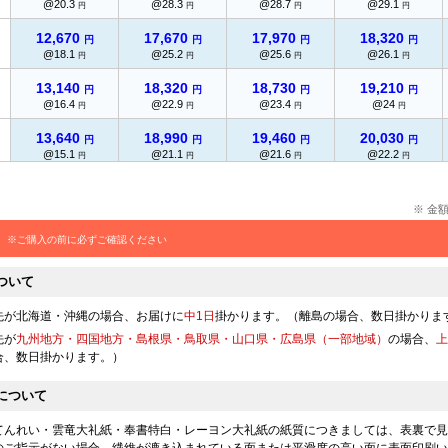
@20.3
@28.3
@28.7
@29.1
円
円
円
円
12,670
17,670
17,970
18,320
円
円
円
円
@18.1
@25.2
@25.6
@26.1
円
円
円
円
13,140
18,320
18,730
19,210
円
円
円
円
@16.4
@22.9
@23.4
@24
円
円
円
円
13,640
18,990
19,460
20,030
円
円
円
円
@15.1
@21.1
@21.6
@22.2
円
円
円
円
14,110
19,650
20,230
20,930
円
円
円
円
@14.1
@19.6
@20.2
@20.9
円
円
円
円
※ 金
14,690
20,420
21,070
21,940
円
円
円
円
※ご購入の前に必ずご確認ください
@13.3
@18.5
@19.1
@19.9
円
円
円
円
ついて
15,270
21,200
21,890
22,890
円
円
円
円
@12.7
@17.6
@18.2
@19
円
円
円
円
先が北海道・沖縄の場合、お届けに
中1日
掛かります。（離島の場合、数日掛かりま
15,850
21,960
22,710
23,890
先が
九州地方・四国地方・島根県・鳥取県・山口県・広島県（一部地域）
の場合、
上
円
円
円
円
@12.1
@16.8
@17.4
@18.3
合、数日掛かります。）
円
円
円
円
16,430
22,750
23,560
24,890
円
円
円
円
について
@11.7
@16.2
@16.8
@17.7
円
円
円
円
てんれい・雲竜大礼紙・奉書特白・レーヨン大礼紙の紙質につきましては、表裏で見
17,030
23,580
24,390
25,920
円
円
円
円
のご指示がない場合、繊維が漉き込まれている面または平滑度の高い面に表面印刷い