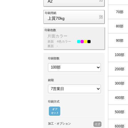
A2
70部
印刷用紙
上質70kg
80部
印刷色数
片面カラー
90部
表面
4色カラー
裏面
-
100部
印刷部数
200部
納期
300部
400部
印刷方式
オフ
500部
セット
加工・オプション
任意
600部