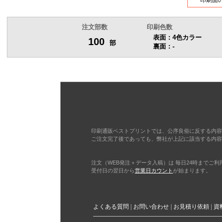
1,600部
注文部数
印刷色数
表面：4色カラー
100
部
裏面：-
1,700部
1,800部
1,900部
2,000部
印刷通販ベストプリントでは、公序良俗に反する内容
ご注文完了後であっても、弊社が上記に該当する内容
2,100部
注文（WEB発注＋データ入稿）は 毎日24時までご
受付日の翌日から
営業日カウント
が始まります。
2,200部
2,300部
よくある質問
お問い合わせ
お見積り依頼
資
2,400部