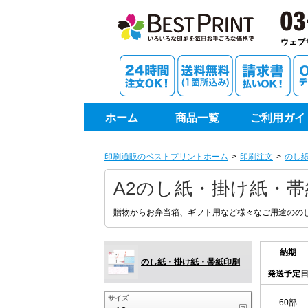
印刷通
ウェブ
ホーム
商品一覧
ご利用ガイ
10部
印刷通販のベストプリントホーム
印刷注文
のし
20部
A2のし紙・掛け紙・
30部
贈物からお弁当箱、ギフト用など様々なご用途のの
40部
納期
のし紙・掛け紙・帯紙印刷
50部
発送予定
サイズ
60部