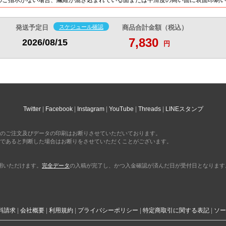
@11.3
@15.7
@16.2
@17.2
円
円
円
円
17,590
24,350
25,230
26,850
円
円
円
円
発送予定日
スケジュール確認
商品合計金額（税込）
@10.9
@15.2
@15.7
@16.7
円
円
円
円
7,830
2026/08/15
円
18,180
25,120
26,060
27,870
円
円
円
円
@10.6
@14.7
@15.3
@16.3
円
円
円
円
18,770
25,900
26,890
28,870
円
円
円
円
@10.4
@14.3
@14.9
@16
円
円
円
円
19,350
26,670
27,720
29,820
円
円
円
円
@10.1
@14
@14.5
@15.6
円
円
円
円
Twitter
Facebook
Instagram
YouTube
Threads
LINEスタンプ
19,930
27,460
28,560
30,840
円
円
円
円
@9.9
@13.7
@14.2
@15.4
円
円
円
円
のご注文及びデータの印刷はお断りさせていただいております。
であると判断した場合はお断りをさせていただくことがございます。
20,520
28,210
29,380
31,830
円
円
円
円
@9.7
@13.4
@13.9
@15.1
円
円
円
円
利用いただけます。
完全データ
の入稿が完了し、かつ入金確認が済んだ日が受付日となります
21,100
29,010
30,220
32,790
円
円
円
円
@9.5
@13.1
@13.7
@14.9
円
円
円
円
21,680
29,770
31,050
33,800
円
円
円
円
@9.4
@12.9
@13.5
@14.6
円
円
円
円
料請求
会社概要
利用規約
プライバシーポリシー
特定商取引に関する表記
ソー
22,250
30,540
31,890
34,800
円
円
円
円