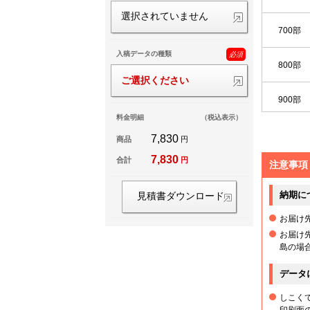
選択されていません
700部
入稿データの種類
必須
800部
ご選択ください
900部
料金明細
（税込表示）
1,000部
7,830
商品
円
7,830
合計
円
注意事項
1,100部
納期に
見積書ダウンロード
1,200部
お届け
お届け
1,300部
島の場
1,400部
データ
しこく
1,500部
印刷面