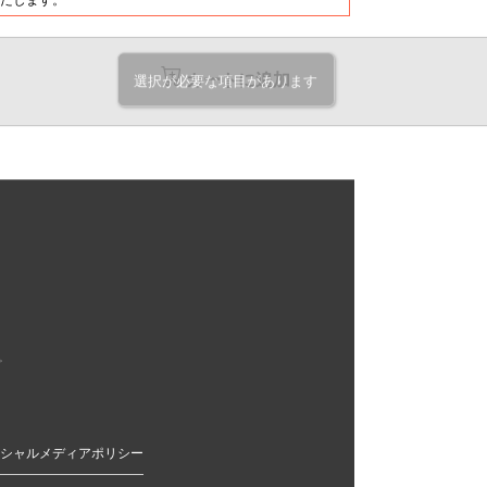
@17.3
@19.2
@26.9
円
円
円
26,990
29,780
41,520
円
円
円
@16.8
@18.6
@25.9
円
円
円
カートに追加
選択が必要な項目があります
27,980
30,610
42,690
円
円
円
@16.4
@18
@25.1
円
円
円
28,920
31,450
43,850
円
円
円
@16
@17.4
@24.3
円
円
円
29,920
32,270
45,080
円
円
円
@15.7
@16.9
@23.7
円
円
円
30,920
33,350
46,240
円
円
円
@15.4
@16.6
@23.1
円
円
円
31,920
35,870
47,410
円
円
円
@15.2
@17
@22.5
円
円
円
。
32,910
36,950
48,640
円
円
円
@14.9
@16.7
@22.1
円
円
円
33,850
37,990
49,800
円
円
円
@14.7
@16.5
@21.6
円
円
円
シャルメディアポリシー
34,850
39,080
50,970
円
円
円