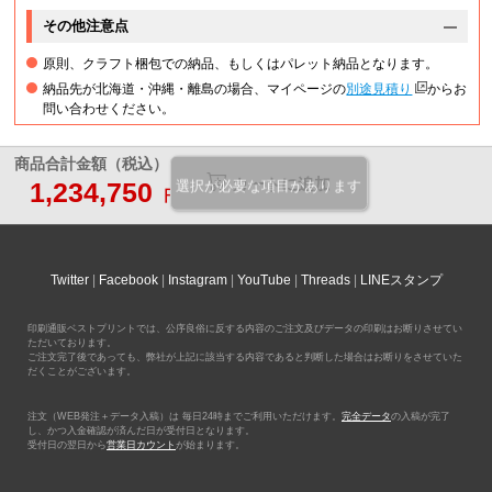
その他注意点
原則、クラフト梱包での納品、もしくはパレット納品となります。
納品先が北海道・沖縄・離島の場合、マイページの
別途見積り
からお
問い合わせください。
商品合計金額（税込）
カートに追加
1,234,750
選択が必要な項目があります
円
Twitter
Facebook
Instagram
YouTube
Threads
LINEスタンプ
印刷通販ベストプリントでは、公序良俗に反する内容のご注文及びデータの印刷はお断りさせてい
ただいております。
ご注文完了後であっても、弊社が上記に該当する内容であると判断した場合はお断りをさせていた
だくことがございます。
注文（WEB発注＋データ入稿）は 毎日24時までご利用いただけます。
完全データ
の入稿が完了
し、かつ入金確認が済んだ日が受付日となります。
受付日の翌日から
営業日カウント
が始まります。