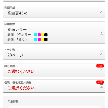
印刷用紙
高白更43kg
印刷色数
両面カラー
表面
4色カラー
裏面
4色カラー
ページ数
28ページ
綴じ方向
ご選択ください
包装・梱包指定／投函
ご選択ください
印刷部数