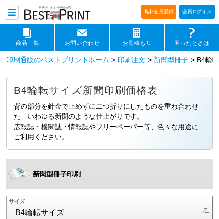
印刷通販ベストプリントベストプリ
無料会員登録
会員ログイン
商品一覧
お問い合わせ
お見積もり
困ったときは
印刷通販のベストプリントホーム
印刷注文
新聞型冊子
B4輪
B4輪転サイズ新聞印刷価格表
背の部分を針金で止めずに二つ折りにしたものを重ね合わせ
た、いわゆる新聞のような仕上がりです。
広報誌・機関誌・情報誌やフリーペーパー等、色々な用途に
ご利用ください。
新聞型冊子印刷
サイズ
B4輪転サイズ