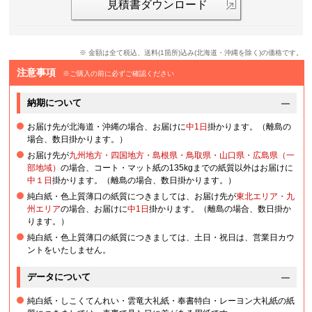
見積書ダウンロード
※ 金額は全て税込、送料(1箇所)込み(北海道・沖縄を除く)の価格です。
注意事項
※ご購入の前に必ずご確認ください
納期について
お届け先が北海道・沖縄の場合、お届けに
中1日
掛かります。（離島の
場合、数日掛かります。）
お届け先が
九州地方・四国地方・島根県・鳥取県・山口県・広島県（一
部地域）
の場合、コート・マット紙の135kgまでの紙質以外はお届けに
中１日
掛かります。（離島の場合、数日掛かります。）
純白紙・色上質薄口の紙質につきましては、お届け先が
東北エリア・九
州エリア
の場合、お届けに
中1日
掛かります。（離島の場合、数日掛か
ります。）
純白紙・色上質薄口の紙質につきましては、土日・祝日は、営業日カウ
ントをいたしません。
データについて
純白紙・しこくてんれい・雲竜大礼紙・奉書特白・レーヨン大礼紙の紙