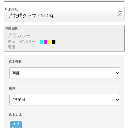
印刷用紙
片艶晒クラフト51.5kg
印刷色数
片面カラー
表面
4色カラー
裏面
-
印刷部数
納期
印刷方式
オフ
セット