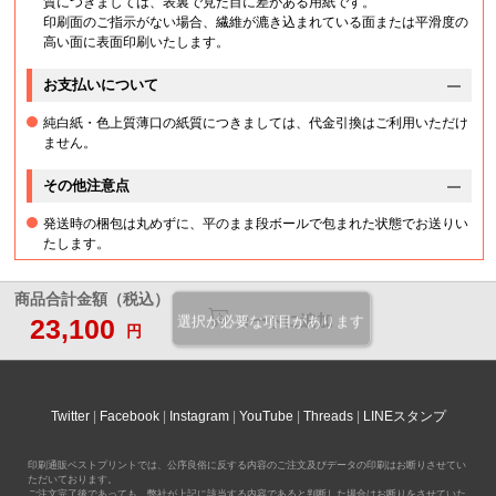
質につきましては、表裏で見た目に差がある用紙です。
印刷面のご指示がない場合、繊維が漉き込まれている面または平滑度の
高い面に表面印刷いたします。
お支払いについて
純白紙・色上質薄口の紙質につきましては、代金引換はご利用いただけ
ません。
その他注意点
発送時の梱包は丸めずに、平のまま段ボールで包まれた状態でお送りい
たします。
商品合計金額（税込）
カートに追加
23,100
選択が必要な項目があります
円
Twitter
Facebook
Instagram
YouTube
Threads
LINEスタンプ
印刷通販ベストプリントでは、公序良俗に反する内容のご注文及びデータの印刷はお断りさせてい
ただいております。
ご注文完了後であっても、弊社が上記に該当する内容であると判断した場合はお断りをさせていた