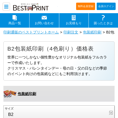
印刷通販ベストプリントベストプリ
無料会員登録
会員ログイン
商品一覧
お問い合わせ
お見積もり
困ったときは
印刷通販のベストプリントホーム
印刷注文
包装紙印刷
B2包
B2包装紙印刷（4色刷り）価格表
世界に一つしかない個性豊かなオリジナル包装紙をフルカラ
ーで作成いたします。
クリスマス・バレンタインデー・母の日・父の日などの季節
のイベント向けの包装紙などにもご利用頂けます。
包装紙印刷
サイズ
B2