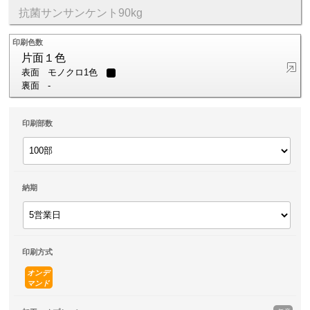
抗菌サンサンケント90kg
印刷色数
片面１色
表面
モノクロ1色
裏面
-
印刷部数
納期
印刷方式
オンデ
マンド