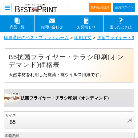
印刷通販ベストプリントベストプリ
無料会員登録
会員ログイン
商品一覧
お問い合わせ
お見積もり
困ったときは
印刷通販のベストプリントホーム
印刷注文
抗菌フライヤー・チ
B5抗菌フライヤー・チラシ印刷(オン
デマンド)価格表
天然素材を利用した抗菌・抗ウイルス用紙です。
抗菌フライヤー・チラシ印刷（オンデマンド）
サイズ
B5
印刷用紙