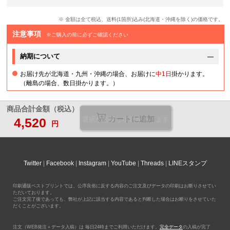
※ 金額は全て税込、送料(1箇所)込み(北海道・沖縄を除く)の価格です。
注意事項
※ご購入の前に必ずご確認ください
納期について
お届け先が北海道・九州・沖縄の場合、お届けに
中1日
掛かります。
（離島の場合、数日掛かります。）
商品合計金額（税込）
カートに追加
4,520
選択が必要な項目があります
円
Twitter
Facebook
Instagram
YouTube
Threads
LINEスタンプ
印刷通販ベストプリントでは、公序良俗に反する内容のご注文及びデータの印刷はお断りさせてい
ただいております。
ご注文完了後であっても、弊社が上記に該当する内容であると判断した場合はお断りをさせていた
だくことがございます。
注文（WEB発注＋データ入稿）は 毎日24時までご利用いただけます。
完全データ
の入稿が完了