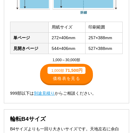
用紙サイズ
印刷範囲
単ページ
272×406mm
257×388mm
見開きページ
544×406mm
527×388mm
1,000～30,000部
71,500円
1,000部
価格表を見る
999部以下は
別途見積り
からご相談ください。
輪転B4サイズ
B4サイズよりも一回り大きいサイズです。天地左右に余白