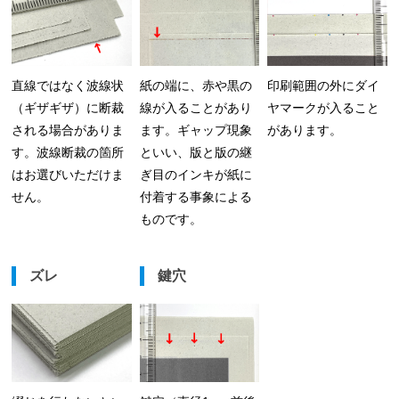
直線ではなく波線状
紙の端に、赤や黒の
印刷範囲の外にダイ
（ギザギザ）に断裁
線が入ることがあり
ヤマークが入ること
される場合がありま
ます。ギャップ現象
があります。
す。波線断裁の箇所
といい、版と版の継
はお選びいただけま
ぎ目のインキが紙に
せん。
付着する事象による
ものです。
ズレ
鍵穴