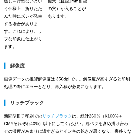
綴じを行わないとい
鍵穴（直径1mm前後
う仕様上、折りたた
の穴）が入ることが
んだ時にズレが発生
あります。
する場合がありま
す。これにより、ラ
フな印象に仕上がり
ます。
解像度
画像データの推奨解像度は 350dpi です。解像度が高すぎると印刷
処理の際にエラーとなり、再入稿が必要になります。
リッチブラック
新聞型冊子印刷での
リッチブラック
は、総計260％（K100%＋
CMYそれぞれ40%）以下にしてください。総ベタを含め掛け合わ
せの濃度があまりに濃すぎるとインキの乾きが悪くなり、裏移りな