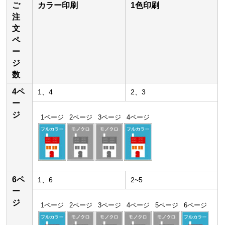
ご
カラー印刷
1色印刷
注
文
ペ
ー
ジ
数
4ペ
1、4
2、3
ー
ジ
1ページ
2ページ
3ページ
4ページ
6ペ
1、6
2~5
ー
ジ
1ページ
2ページ
3ページ
4ページ
5ページ
6ページ