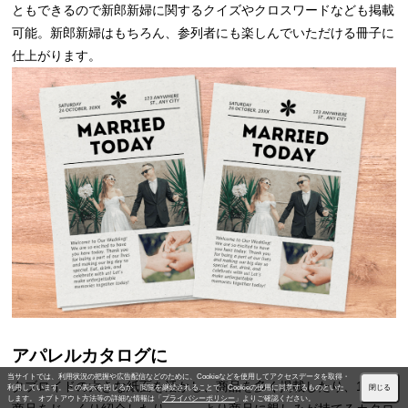
ともできるので新郎新婦に関するクイズやクロスワードなども掲載
可能。新郎新婦はもちろん、参列者にも楽しんでいただける冊子に
仕上がります。
アパレルカタログに
当サイトでは、利用状況の把握や広告配信などのために、Cookieなどを使用してアクセスデータを取得・
タブロイドの大きな紙面を活かし、商品を多く掲載したり、1つの
利用しています。 この表示を閉じるか、閲覧を継続されることで、Cookieの使用に同意するものといた
閉じる
します。 オプトアウト方法等の詳細な情報は「
プライバシーポリシー
」よりご確認ください。