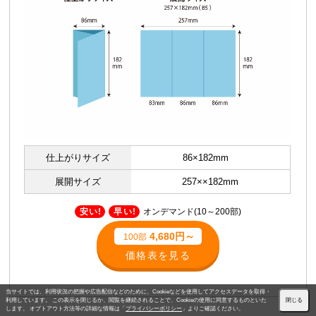
仕上がりサイズ
86×182mm
展開サイズ
257××182mm
安い!
早い!
オンデマンド(10～200部)
4,680円～
100部
価格表を見る
当サイトでは、利用状況の把握や広告配信などのために、Cookieなどを使用してアクセスデータを取得・
利用しています。 この表示を閉じるか、閲覧を継続されることで、Cookieの使用に同意するものといた
閉じる
します。 オプトアウト方法等の詳細な情報は「
プライバシーポリシー
」よりご確認ください。