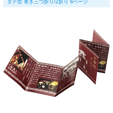
タテ型 巻き三つ折り/Z折り 6ページ