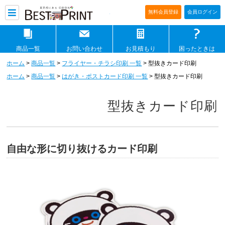
印刷通販ベストプリントベストプリ
無料会員登録
会員ログイン
商品一覧
お問い合わせ
お見積もり
困ったときは
ホーム
>
商品一覧
>
フライヤー・チラシ印刷 一覧
> 型抜きカード印刷
ホーム
>
商品一覧
>
はがき・ポストカード印刷 一覧
> 型抜きカード印刷
型抜きカード印刷
自由な形に切り抜けるカード印刷