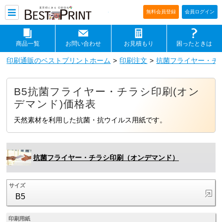
印刷通販ベストプリントベストプリ
無料会員登録
会員ログイン
商品一覧
お問い合わせ
お見積もり
困ったときは
印刷通販のベストプリントホーム
印刷注文
抗菌フライヤー・チ
B5抗菌フライヤー・チラシ印刷(オン
デマンド)価格表
天然素材を利用した抗菌・抗ウイルス用紙です。
抗菌フライヤー・チラシ印刷（オンデマンド）
サイズ
B5
印刷用紙