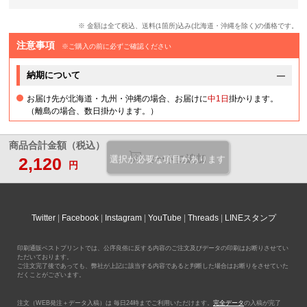
※ 金額は全て税込、送料(1箇所)込み(北海道・沖縄を除く)の価格です。
注意事項
※ご購入の前に必ずご確認ください
納期について
お届け先が北海道・九州・沖縄の場合、お届けに
中1日
掛かります。
（離島の場合、数日掛かります。）
商品合計金額（税込）
カートに追加
2,120
選択が必要な項目があります
円
Twitter
Facebook
Instagram
YouTube
Threads
LINEスタンプ
印刷通販ベストプリントでは、公序良俗に反する内容のご注文及びデータの印刷はお断りさせてい
ただいております。
ご注文完了後であっても、弊社が上記に該当する内容であると判断した場合はお断りをさせていた
だくことがございます。
注文（WEB発注＋データ入稿）は 毎日24時までご利用いただけます。
完全データ
の入稿が完了