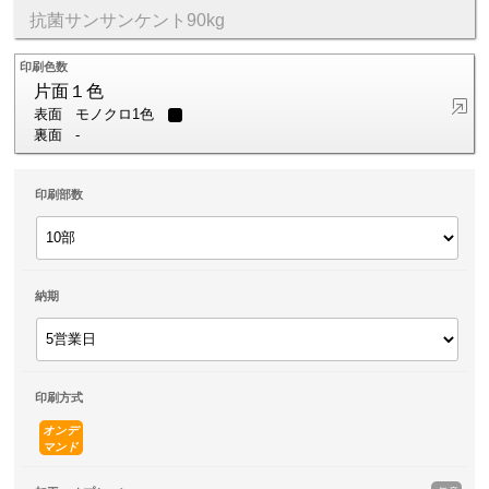
抗菌サンサンケント90kg
印刷色数
片面１色
表面
モノクロ1色
裏面
-
印刷部数
納期
印刷方式
オンデ
マンド