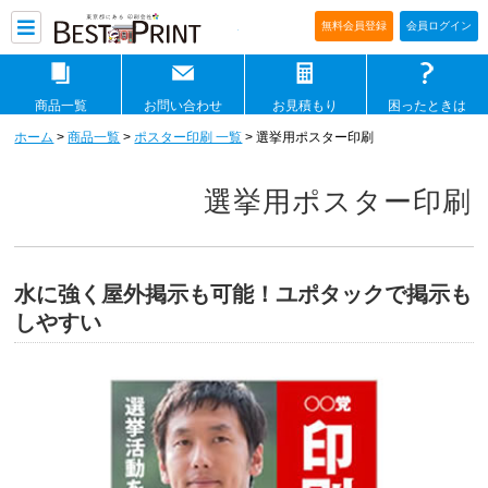
印刷通販ベストプリントベストプリ
無料会員登録
会員ログイン
商品一覧
お問い合わせ
お見積もり
困ったときは
ホーム
>
商品一覧
>
ポスター印刷 一覧
> 選挙用ポスター印刷
選挙用ポスター印刷
水に強く屋外掲示も可能！ユポタックで掲示も
しやすい