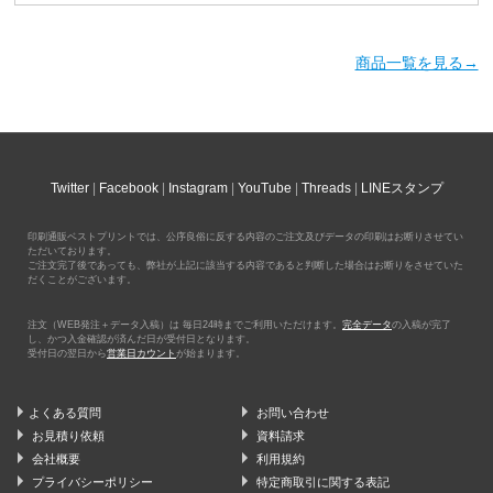
商品一覧を見る→
Twitter
Facebook
Instagram
YouTube
Threads
LINEスタンプ
印刷通販ベストプリントでは、公序良俗に反する内容のご注文及びデータの印刷はお断りさせてい
ただいております。
ご注文完了後であっても、弊社が上記に該当する内容であると判断した場合はお断りをさせていた
だくことがございます。
注文（WEB発注＋データ入稿）は 毎日24時までご利用いただけます。
完全データ
の入稿が完了
し、かつ入金確認が済んだ日が受付日となります。
受付日の翌日から
営業日カウント
が始まります。
よくある質問
お問い合わせ
お見積り依頼
資料請求
会社概要
利用規約
プライバシーポリシー
特定商取引に関する表記