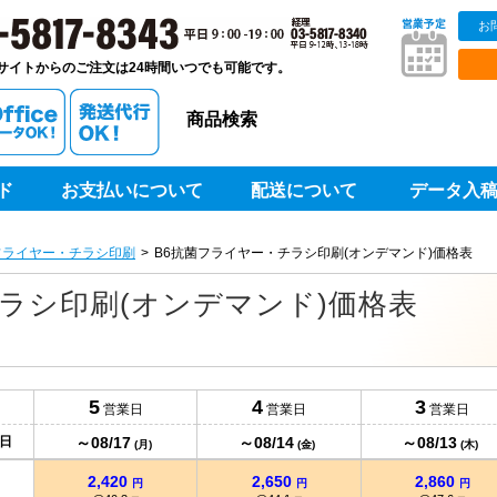
お
販ベストプリントベストプリント
サイトからのご注文は24時間いつでも可能です。
商品検索
ド
お支払いについて
配送について
データ入
1,490
1,620
1,750
円
円
円
@149
@162
@175
円
円
円
フライヤー・チラシ印刷
B6抗菌フライヤー・チラシ印刷(オンデマンド)価格表
1,680
1,840
1,970
円
円
円
@84
@92
@98.5
円
円
円
ラシ印刷(オンデマンド)価格表
1,870
2,020
2,190
円
円
円
@62.3
@67.3
@73
円
円
円
2,050
2,240
2,410
円
円
円
@51.2
@56
@60.2
円
円
円
5
4
3
営業日
営業日
営業日
2,240
2,430
2,630
円
円
円
～08/17
～08/14
～08/13
日
@44.8
@48.6
@52.6
(月)
(金)
(木)
円
円
円
2,420
2,650
2,860
円
円
円