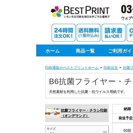
印刷通
ウェブ
ホーム
商品一覧
ご利用ガイ
10部
印刷通販のベストプリントホーム
印刷注文
抗菌
20部
B6抗菌フライヤー・チ
30部
天然素材を利用した抗菌・抗ウイルス用紙です。
40部
納期
抗菌フライヤー・チラシ印刷
50部
（オンデマンド）
発送予定
サイズ
60部