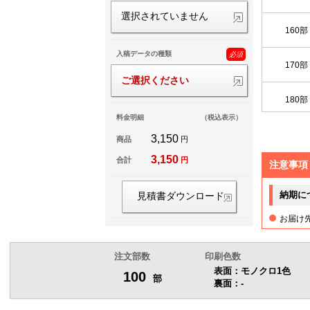
選択されていません
160部
入稿データの種類
必須
170部
ご選択ください
180部
料金明細
（税込表示）
190部
3,150
商品
円
3,150
合計
円
注意事項
200部
納期に
見積書ダウンロード
お届け
注文部数
印刷色数
表面：モノクロ1色
100
部
裏面：-