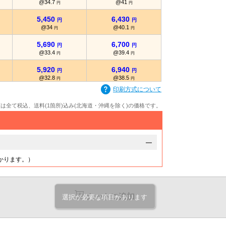
@34.7
@41
円
円
5,450
6,430
円
円
@34
@40.1
円
円
5,690
6,700
円
円
@33.4
@39.4
円
円
5,920
6,940
円
円
@32.8
@38.5
円
円
印刷方式について
6,160
7,210
円
円
@32.4
@37.9
円
円
額は全て税込、送料(1箇所)込み(北海道・沖縄を除く)の価格です。
6,390
7,450
円
円
@31.9
@37.2
円
円
かります。）
カートに追加
選択が必要な項目があります