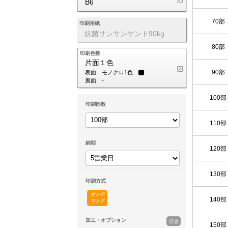
B6
70部
印刷用紙
抗菌サンサンケント90kg
80部
印刷色数
片面１色
90部
表面
モノクロ1色
裏面
-
100部
印刷部数
110部
納期
120部
130部
印刷方式
オンデ
140部
マンド
加工・オプション
任意
150部