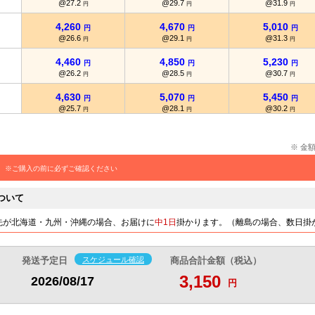
@27.2
@29.7
@31.9
円
円
円
4,260
4,670
5,010
円
円
円
@26.6
@29.1
@31.3
円
円
円
4,460
4,850
5,230
円
円
円
@26.2
@28.5
@30.7
円
円
円
4,630
5,070
5,450
円
円
円
@25.7
@28.1
@30.2
円
円
円
4,810
5,270
5,670
円
円
円
@25.3
@27.7
@29.8
円
円
円
※ 金
5,010
5,480
5,890
円
円
円
※ご購入の前に必ずご確認ください
@25
@27.4
@29.4
円
円
円
ついて
先が北海道・九州・沖縄の場合、お届けに
中1日
掛かります。（離島の場合、数日掛
発送予定日
スケジュール確認
商品合計金額（税込）
3,150
2026/08/17
円