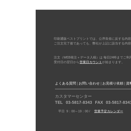
印刷通販ベストプリントでは、公序良俗に反する内容
ご注文完了後であっても、弊社が上記に該当する内容
注文（WEB発注＋データ入稿）は 毎日24時までご
受付日の翌日から
営業日カウント
が始まります。
よくある質問
お問い合わせ
お見積り依頼
資
カスタマーセンター
TEL
03-5817-8343
FAX
03-5817-834
平日 9：00～19：00 /
営業予定カレンダー