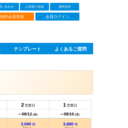
問い合わせ
お見積り依頼
資料請求
無料会員登録
会員ログイン
稿
テンプレート
よくあるご質問
1,900
2,320
円
円
@190
@232
円
円
2,140
2,580
円
円
@107
@129
円
円
2,380
2,850
円
円
@79.3
@95
円
円
2,620
3,100
円
円
@65.5
@77.5
円
円
2
1
営業日
営業日
2,860
3,350
円
円
～08/12
～08/10
@57.2
@67
(水)
(月)
円
円
3,090
3,880
円
円