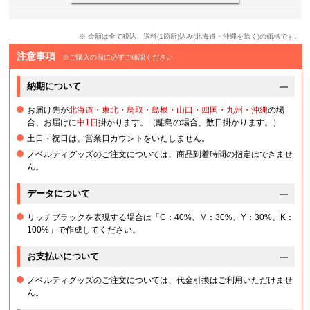
※ 金額は全て税込、送料(1箇所)込み(北海道・沖縄を除く)の価格です。
注意事項
※ご購入の前に必ずご確認ください
納期について
お届け先が
北海道・東北・鳥取・島根・山口・四国・九州・沖縄
の場
合、お届けに
中1日
掛かります。（離島の場合、数日掛かります。）
土日・祝日は、営業日カウントをいたしません。
ノベルティグッズのご注文については、商品到着時間の指定はできませ
ん。
データについて
リッチブラックを表現する場合は「C：40%、M：30%、Y：30%、K：
100%」で作成してください。
お支払いについて
ノベルティグッズのご注文については、代金引換はご利用いただけませ
ん。