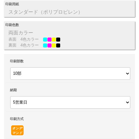
印刷用紙
スタンダード（ポリプロピレン）
印刷色数
両面カラー
表面
4色カラー
裏面
4色カラー
印刷部数
納期
印刷方式
オンデ
マンド