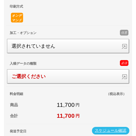
印刷方式
オンデ
マンド
任意
加工・オプション
選択されていません
必須
入稿データの種類
ご選択ください
料金明細
（税込表示）
11,700
商品
円
11,700
合計
円
スケジュール確認
発送予定日