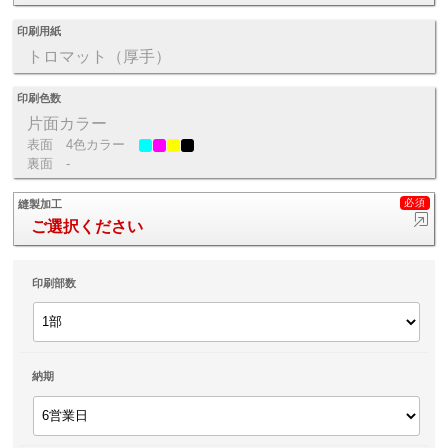
印刷用紙
トロマット（厚手）
印刷色数
片面カラー
表面
4色カラー
裏面
-
縫製加工
ご選択ください
印刷部数
納期