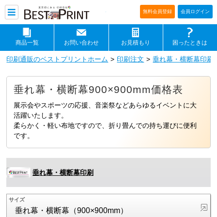
印刷通販ベストプリントベストプリ
無料会員登録
会員ログイン
商品一覧
お問い合わせ
お見積もり
困ったときは
印刷通販のベストプリントホーム
印刷注文
垂れ幕・横断幕印刷
垂れ幕・横断幕900×900mm価格表
展示会やスポーツの応援、音楽祭などあらゆるイベントに大
活躍いたします。
柔らかく・軽い布地ですので、折り畳んでの持ち運びに便利
です。
垂れ幕・横断幕印刷
サイズ
垂れ幕・横断幕（900×900mm）