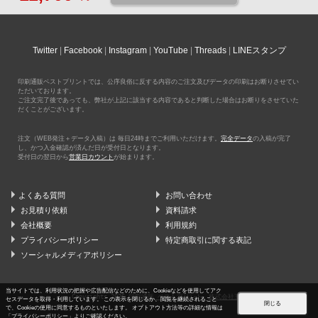
Twitter
Facebook
Instagram
YouTube
Threads
LINEスタンプ
印刷通販ベストプリントでは、公序良俗に反する内容のご注文及びデータの印刷はお断りさせてい
ただいております。
ご注文完了後であっても、弊社が上記に該当する内容であると判断した場合はお断りをさせていた
だくことがございます。
注文（WEB発注＋データ入稿）は 毎日24時までご利用いただけます。
完全データ
の入稿が完了
し、かつ入金確認が済んだ日が受付日となります。
受付日の翌日から
営業日カウント
が始まります。
よくある質問
お問い合わせ
お見積り依頼
資料請求
会社概要
利用規約
プライバシーポリシー
特定商取引に関する表記
ソーシャルメディアポリシー
当サイトでは、利用状況の把握や広告配信などのために、Cookieなどを使用してアク
Copyrights 2026
印刷通販 ベストプリント
株式会社五色
セスデータを取得・利用しています。 この表示を閉じるか、閲覧を継続されること
閉じる
で、Cookieの使用に同意するものといたします。 オプトアウト方法等の詳細な情報は
「
プライバシーポリシー
」よりご確認ください。