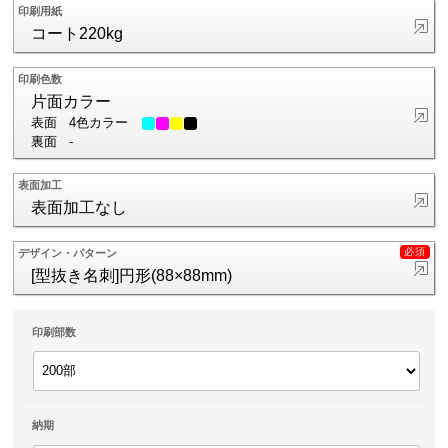
印刷用紙
コート220kg
印刷色数
片面カラー
表面
4色カラー
裏面
-
表面加工
表面加工なし
デザイン・パターン
[型抜き名刺]円形(88×88mm)
印刷部数
納期