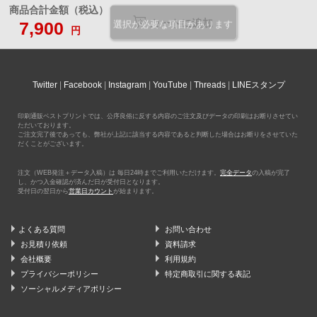
商品合計金額（税込）
カートに追加
7,900
選択が必要な項目があります
円
Twitter
Facebook
Instagram
YouTube
Threads
LINEスタンプ
印刷通販ベストプリントでは、公序良俗に反する内容のご注文及びデータの印刷はお断りさせてい
ただいております。
ご注文完了後であっても、弊社が上記に該当する内容であると判断した場合はお断りをさせていた
だくことがございます。
注文（WEB発注＋データ入稿）は 毎日24時までご利用いただけます。
完全データ
の入稿が完了
し、かつ入金確認が済んだ日が受付日となります。
受付日の翌日から
営業日カウント
が始まります。
よくある質問
お問い合わせ
お見積り依頼
資料請求
会社概要
利用規約
プライバシーポリシー
特定商取引に関する表記
ソーシャルメディアポリシー