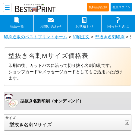
印刷通販ベストプリントベストプリ
無料会員登録
会員ログイン
商品一覧
お問い合わせ
お見積もり
困ったときは
印刷通販のベストプリントホーム
印刷注文
型抜き名刺印刷
型
型抜き名刺Mサイズ価格表
印刷の後、カットパスに沿って切り抜く名刺印刷です。
ショップカードやメッセージカードとしてもご活用いただけ
ます。
型抜き名刺印刷（オンデマンド）
サイズ
型抜き名刺Mサイズ