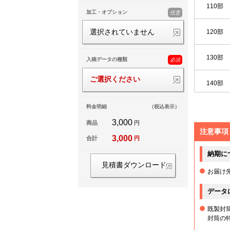
110部
加工・オプション
任意
120部
選択されていません
130部
入稿データの種類
必須
ご選択ください
140部
料金明細
（税込表示）
150部
3,000
商品
円
注意事項
160部
3,000
合計
円
納期に
170部
見積書ダウンロード
お届け
180部
データ
既製封
190部
封筒の