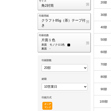
サイズ
20部
角2封筒
30部
印刷用紙
クラフト85g（茶）テープ付
き
40部
印刷色数
50部
片面１色
表面
モノクロ1色
裏面
-
60部
印刷部数
70部
80部
納期
90部
印刷方式
100部
オンデ
マンド