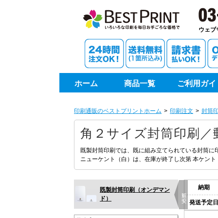
印刷通
ウェブ
ホーム
商品一覧
ご利用ガイ
印刷通販のベストプリントホーム
印刷注文
封筒
角２サイズ封筒印刷／
既製封筒印刷では、既に組み立てられている封筒に
ニューケント（白）は、在庫が終了し次第 本ケント
納期
既製封筒印刷（オンデマン
更に安く
ド）
発送予定