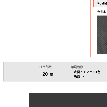
200部
その他
色見本
210部
220部
230部
240部
250部
注文部数
印刷色数
表面：モノクロ1色
20
部
260部
裏面：-
270部
280部