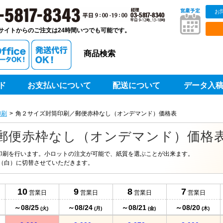
お
販ベストプリントベストプリント
サイトからのご注文は24時間いつでも可能です。
商品検索
ド
お支払いについて
配送について
データ入
印刷
角２サイズ封筒印刷／郵便赤枠なし（オンデマンド）価格表
郵便赤枠なし（オンデマンド）価格
印刷を行います。小ロットの注文が可能で、紙質を選ぶことが出来ます。
（白）に切替させていただきます。
10
9
8
7
営業日
営業日
営業日
営業日
～08/25
～08/24
～08/21
～08/20
日
(火)
(月)
(金)
(木)