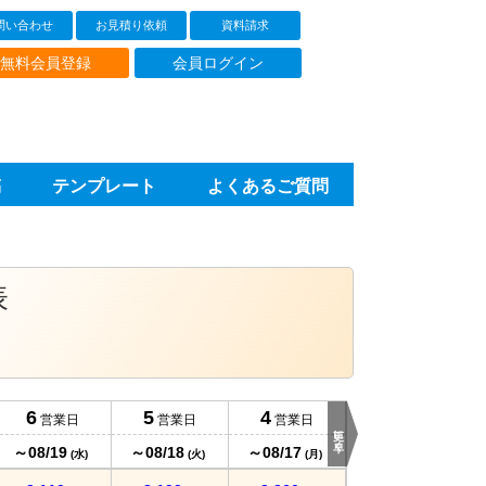
問い合わせ
お見積り依頼
資料請求
無料会員登録
会員ログイン
稿
テンプレート
よくあるご質問
表
6
5
4
3
営業日
営業日
営業日
営業日
更に早く
～08/19
～08/18
～08/17
～08/14
(水)
(火)
(月)
(金)