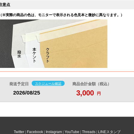
4,160
4,200
4,230
4,270
円
円
円
円
注意点
@20.8
@21
@21.1
@21.3
円
円
円
円
（※実際の商品の色は、モニターで表示される色見本と微妙に異なります。）
4,240
4,290
4,320
4,360
円
円
円
円
@20.1
@20.4
@20.5
@20.7
円
円
円
円
4,320
4,360
4,410
4,440
円
円
円
円
@19.6
@19.8
@20
@20.1
円
円
円
円
4,410
4,440
4,490
4,530
円
円
円
円
@19.1
@19.3
@19.5
@19.6
円
円
円
円
4,490
4,530
4,580
4,630
円
円
円
円
@18.7
@18.8
@19
@19.2
円
円
円
円
4,590
4,630
4,680
4,710
円
円
円
円
@18.3
@18.5
@18.7
@18.8
円
円
円
円
発送予定日
スケジュール確認
商品合計金額（税込）
3,000
2026/08/25
4,680
4,710
4,770
4,800
円
円
円
円
円
@18
@18.1
@18.3
@18.4
円
円
円
円
4,770
4,810
4,870
4,900
円
円
円
円
@17.6
@17.8
@18
@18.1
円
円
円
円
4,870
4,910
4,950
5,000
円
円
円
円
@17.3
@17.5
@17.6
@17.8
円
円
円
円
Twitter
Facebook
Instagram
YouTube
Threads
LINEスタンプ