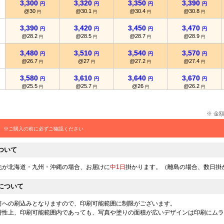
3,300
3,320
3,350
3,390
円
円
円
円
@30
@30.1
@30.4
@30.8
円
円
円
円
3,390
3,420
3,450
3,470
円
円
円
円
@28.2
@28.5
@28.7
@28.9
円
円
円
円
3,480
3,510
3,540
3,570
円
円
円
円
@26.7
@27
@27.2
@27.4
円
円
円
円
3,580
3,610
3,640
3,670
円
円
円
円
@25.5
@25.7
@26
@26.2
円
円
円
円
3,660
3,690
3,730
3,770
円
円
円
円
@24.4
@24.6
@24.8
@25.1
円
円
円
円
※ 金
3,770
3,800
3,840
3,870
円
円
円
円
※ご購入の前に必ずご確認ください
@23.5
@23.7
@24
@24.1
円
円
円
円
ついて
3,860
3,890
3,920
3,970
円
円
円
円
@22.7
@22.8
@23
@23.3
円
円
円
円
先が北海道・九州・沖縄の場合、お届けに
中1日
掛かります。（離島の場合、数日掛
3,970
4,000
4,030
4,080
円
円
円
円
について
@22
@22.2
@22.3
@22.6
円
円
円
円
4,070
4,100
4,130
4,180
筒への刷込みとなりますので、印刷可能範囲に制限がございます。
円
円
円
円
@21.4
@21.5
@21.7
@22
特性上、印刷可能範囲内であっても、写真や塗りの面積が広いデザインは印刷にムラ
円
円
円
円