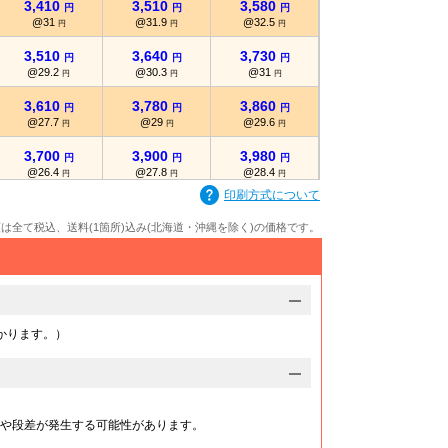
3,410
3,510
3,580
3,690
円
円
円
円
@31
@31.9
@32.5
@33.5
円
円
円
円
3,510
3,640
3,730
3,830
円
円
円
円
@29.2
@30.3
@31
@31.9
円
円
円
円
3,610
3,780
3,860
3,980
円
円
円
円
@27.7
@29
@29.6
@30.6
円
円
円
円
3,700
3,900
3,980
4,120
円
円
円
円
@26.4
@27.8
@28.4
@29.4
円
円
円
円
印刷方式について
3,800
4,030
4,110
4,270
円
円
円
円
@25.3
@26.8
@27.4
@28.4
円
円
円
円
額は全て税込、送料(1箇所)込み(北海道・沖縄を除く)の価格です。
3,900
4,160
4,240
4,410
円
円
円
円
@24.3
@26
@26.5
@27.5
円
円
円
円
4,000
4,300
4,370
4,560
円
円
円
円
@23.5
@25.2
@25.7
@26.8
円
円
円
円
かります。）
4,100
4,420
4,510
4,690
円
円
円
円
@22.7
@24.5
@25
@26
円
円
円
円
4,210
4,560
4,630
4,840
円
円
円
円
@22.1
@24
@24.3
@25.4
や段差が発生する可能性があります。
円
円
円
円