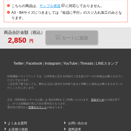
こちらの商品は、
サンプル発送
に対応しておりません。
A3・B4サイズにつきましては『短辺に平行』のスジ入れ加工のみとな
ります。
商品合計金額（税込）
カートに追加
2,850
円
Twitter
Facebook
Instagram
YouTube
Threads
LINEスタンプ
印刷通販ベストプリントでは、公序良俗に反する内容のご注文及びデータの印刷はお断りさせてい
ただいております。
ご注文完了後であっても、弊社が上記に該当する内容であると判断した場合はお断りをさせていた
だくことがございます。
注文（WEB発注＋データ入稿）は 毎日24時までご利用いただけます。
完全データ
の入稿が完了
し、かつ入金確認が済んだ日が受付日となります。
受付日の翌日から
営業日カウント
が始まります。
よくある質問
お問い合わせ
お見積り依頼
資料請求