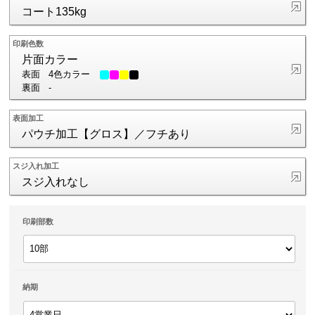
コート135kg
印刷色数
片面カラー
表面
4色カラー
裏面
-
表面加工
パウチ加工【グロス】／フチあり
スジ入れ加工
スジ入れなし
印刷部数
納期