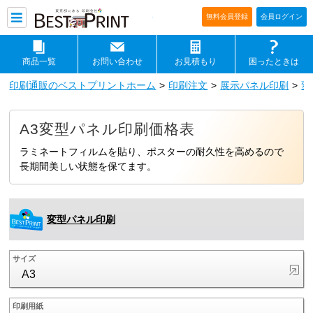
印刷通販ベストプリントベストプリ
無料会員登録
会員ログイン
商品一覧
お問い合わせ
お見積もり
困ったときは
印刷通販のベストプリントホーム
印刷注文
展示パネル印刷
変
A3変型パネル印刷価格表
ラミネートフィルムを貼り、ポスターの耐久性を高めるので
長期間美しい状態を保てます。
変型パネル印刷
サイズ
A3
印刷用紙