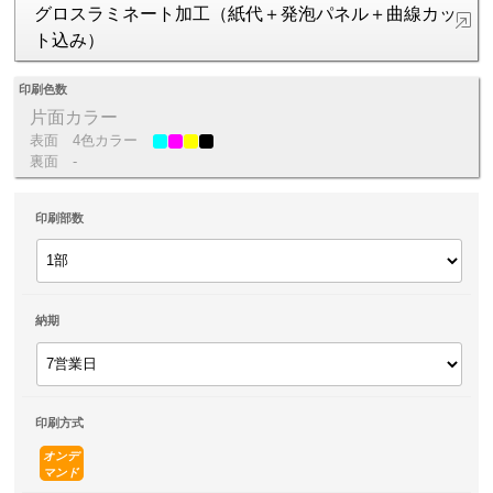
グロスラミネート加工（紙代＋発泡パネル＋曲線カッ
ト込み）
印刷色数
片面カラー
表面
4色カラー
裏面
-
印刷部数
納期
印刷方式
オンデ
マンド