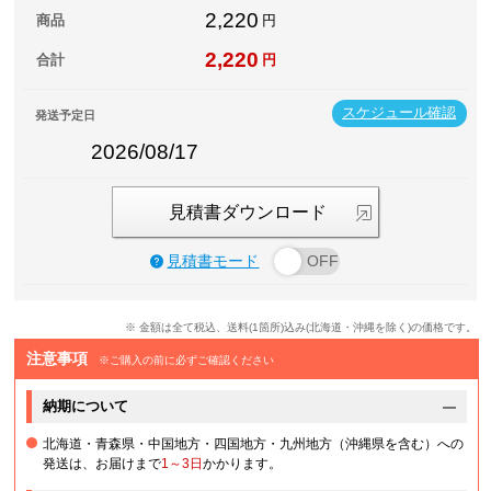
2,220
商品
円
2,220
合計
円
スケジュール確認
発送予定日
2026/08/17
見積書ダウンロード
見積書モード
※ 金額は全て税込、送料(1箇所)込み(北海道・沖縄を除く)の価格です。
注意事項
※ご購入の前に必ずご確認ください
納期について
北海道・青森県・中国地方・四国地方・九州地方（沖縄県を含む）への
発送は、お届けまで
1～3日
かかります。