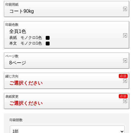
印刷用紙
コート90kg
印刷色数
全頁1色
表紙
モノクロ1色
本文
モノクロ1色
ページ数
8ページ
綴じ方向
ご選択ください
表紙変更
ご選択ください
印刷部数