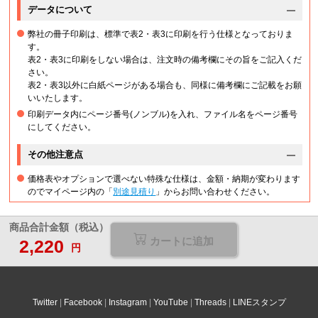
データについて
弊社の冊子印刷は、標準で表2・表3に印刷を行う仕様となっておりま
す。
表2・表3に印刷をしない場合は、注文時の備考欄にその旨をご記入くだ
さい。
表2・表3以外に白紙ページがある場合も、同様に備考欄にご記載をお願
いいたします。
印刷データ内にページ番号(ノンブル)を入れ、ファイル名をページ番号
にしてください。
その他注意点
価格表やオプションで選べない特殊な仕様は、金額・納期が変わります
のでマイページ内の「
別途見積り
」からお問い合わせください。
商品合計金額（税込）
カートに追加
2,220
円
Twitter
Facebook
Instagram
YouTube
Threads
LINEスタンプ