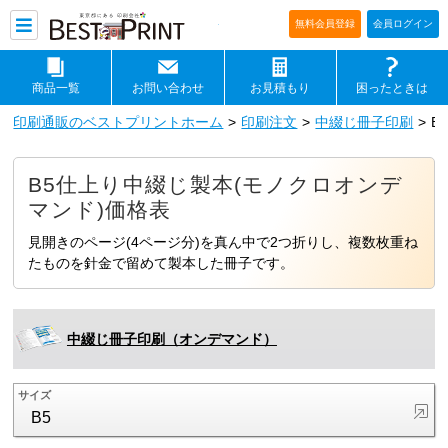
印刷通販ベストプリントベストプリ
無料会員登録
会員ログイン
商品一覧
お問い合わせ
お見積もり
困ったときは
印刷通販のベストプリントホーム
印刷注文
中綴じ冊子印刷
B
B5仕上り中綴じ製本(モノクロオンデ
マンド)価格表
見開きのページ(4ページ分)を真ん中で2つ折りし、複数枚重ね
たものを針金で留めて製本した冊子です。
中綴じ冊子印刷（オンデマンド）
サイズ
B5