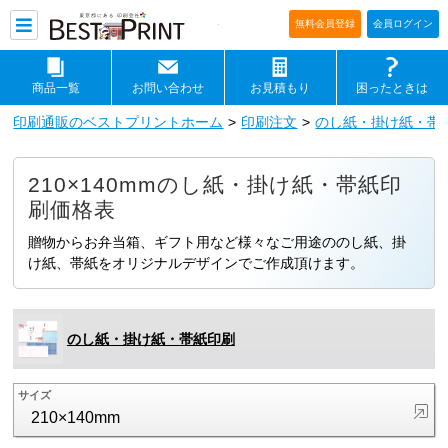
印刷通販ベストプリントベストプリ
無料会員登録
会員ログイン
商品一覧
お問い合わせ
お見積もり
困ったときは
印刷通販のベストプリントホーム
印刷注文
のし紙・掛け紙・帯
210×140mmのし紙・掛け紙・帯紙印
刷価格表
贈物からお弁当箱、ギフト用など様々なご用途ののし紙、掛
け紙、帯紙をオリジナルデザインでご作成頂けます。
のし紙・掛け紙・帯紙印刷
サイズ
210×140mm