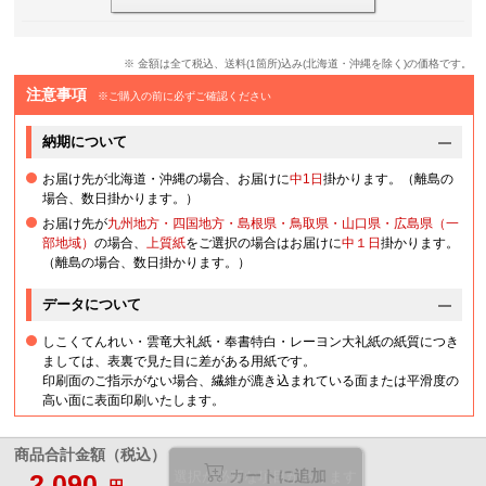
※ 金額は全て税込、送料(1箇所)込み(北海道・沖縄を除く)の価格です。
注意事項
※ご購入の前に必ずご確認ください
納期について
お届け先が北海道・沖縄の場合、お届けに
中1日
掛かります。（離島の
場合、数日掛かります。）
お届け先が
九州地方・四国地方・島根県・鳥取県・山口県・広島県（一
部地域）
の場合、
上質紙
をご選択の場合はお届けに
中１日
掛かります。
（離島の場合、数日掛かります。）
データについて
しこくてんれい・雲竜大礼紙・奉書特白・レーヨン大礼紙の紙質につき
ましては、表裏で見た目に差がある用紙です。
印刷面のご指示がない場合、繊維が漉き込まれている面または平滑度の
高い面に表面印刷いたします。
商品合計金額（税込）
カートに追加
2,090
選択が必要な項目があります