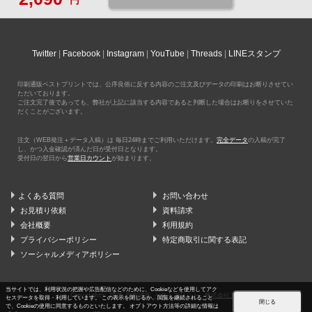
円
Twitter
Facebook
Instagram
YouTube
Threads
LINEスタンプ
印刷通販ベストプリントでは、公序良俗に反する内容のご注文及びデータの印刷はお断りさせてい
ただいております。
ご注文完了後であっても、弊社が上記に該当する内容であると判断した場合はお断りをさせていた
だくことがございます。
注文（WEB発注＋データ入稿）は 毎日24時までご利用いただけます。
完全データ
の入稿が完了
し、かつ入金確認が済んだ日が受付日となります。
受付日の翌日から
営業日カウント
が始まります。
よくある質問
お問い合わせ
お見積り依頼
資料請求
会社概要
利用規約
プライバシーポリシー
特定商取引に関する表記
ソーシャルメディアポリシー
当サイトでは、利用状況の把握や広告配信などのために、Cookieなどを使用してアク
Copyrights 2026
印刷通販 ベストプリント
株式会社五色
セスデータを取得・利用しています。 この表示を閉じるか、閲覧を継続されること
閉じる
で、Cookieの使用に同意するものといたします。 オプトアウト方法等の詳細な情報は