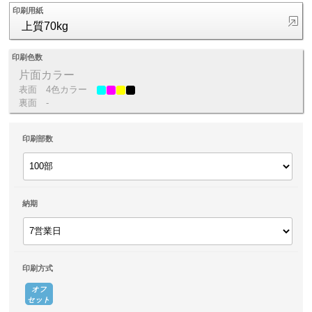
印刷用紙
上質70kg
印刷色数
片面カラー
表面
4色カラー
裏面
-
印刷部数
納期
印刷方式
オフ
セット