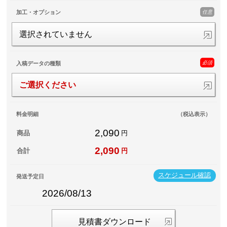
任意
加工・オプション
選択されていません
必須
入稿データの種類
ご選択ください
料金明細
（税込表示）
2,090
商品
円
2,090
合計
円
スケジュール確認
発送予定日
2026/08/13
見積書ダウンロード