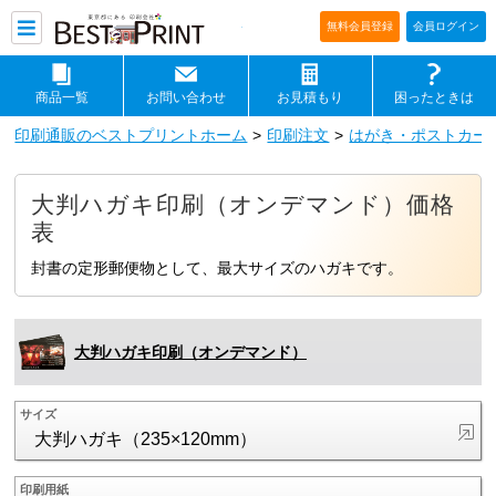
印刷通販ベストプリントベストプリ
無料会員登録
会員ログイン
商品一覧
お問い合わせ
お見積もり
困ったときは
印刷通販のベストプリントホーム
印刷注文
はがき・ポストカー
大判ハガキ印刷（オンデマンド）価格
表
封書の定形郵便物として、最大サイズのハガキです。
大判ハガキ印刷（オンデマンド）
サイズ
大判ハガキ（235×120mm）
印刷用紙