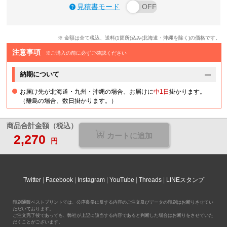
見積書モード
※ 金額は全て税込、送料(1箇所)込み(北海道・沖縄を除く)の価格です。
注意事項
※ご購入の前に必ずご確認ください
納期について
お届け先が北海道・九州・沖縄の場合、お届けに
中1日
掛かります。
（離島の場合、数日掛かります。）
商品合計金額（税込）
カートに追加
2,270
円
Twitter
Facebook
Instagram
YouTube
Threads
LINEスタンプ
印刷通販ベストプリントでは、公序良俗に反する内容のご注文及びデータの印刷はお断りさせてい
ただいております。
ご注文完了後であっても、弊社が上記に該当する内容であると判断した場合はお断りをさせていた
だくことがございます。