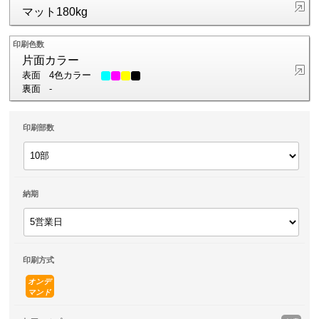
マット180kg
印刷色数
片面カラー
表面
4色カラー
裏面
-
印刷部数
納期
印刷方式
オンデ
マンド