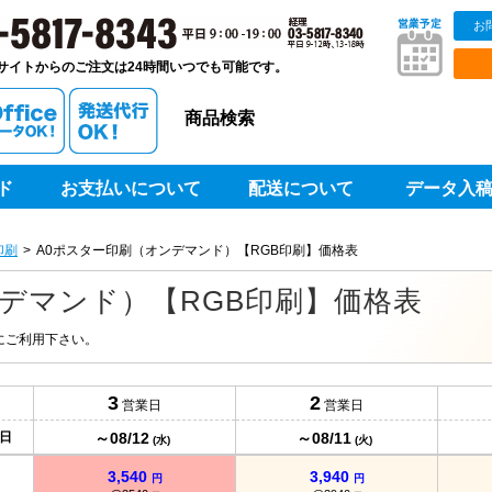
お
販ベストプリントベストプリント
サイトからのご注文は24時間いつでも可能です。
商品検索
ド
お支払いについて
配送について
データ入
印刷
A0ポスター印刷（オンデマンド）【RGB印刷】価格表
デマンド）【RGB印刷】価格表
にご利用下さい。
3
2
営業日
営業日
～08/12
～08/11
日
(水)
(火)
3,540
3,940
円
円