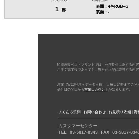
表面：4色RGB+α
1
部
裏面：-
印刷通販ベストプリントでは、公序良俗に反する内容
ご注文完了後であっても、弊社が上記に該当する内容
注文（WEB発注＋データ入稿）は 毎日24時までご
受付日の翌日から
営業日カウント
が始まります。
よくある質問
お問い合わせ
お見積り依頼
資
カスタマーセンター
TEL
03-5817-8343
FAX
03-5817-834