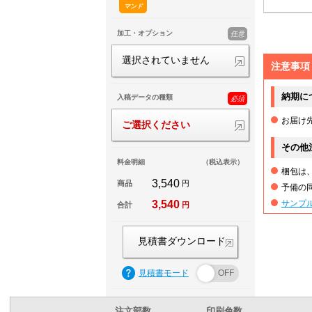
マンド
加工・オプション
任意
選択されていません
注意事項
納期に
入稿データの種類
必須
お届け
ご選択ください
その他
料金明細
（税込表示）
梱包は
3,540
商品
円
予備の
サンプ
3,540
合計
円
見積書ダウンロード
見積書モード
注文部数
印刷色数