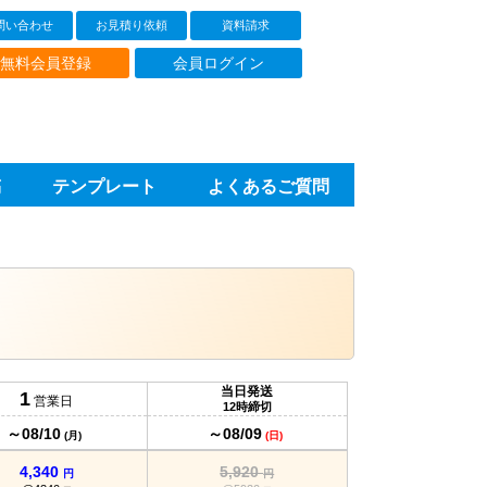
問い合わせ
お見積り依頼
資料請求
無料会員登録
会員ログイン
稿
テンプレート
よくあるご質問
当日発送
1
営業日
12時締切
～08/10
～08/09
(月)
(日)
4,340
5,920
円
円