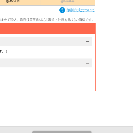
@3557
@4858
円
円
印刷方式について
額は全て税込、送料(1箇所)込み(北海道・沖縄を除く)の価格です。
す。）