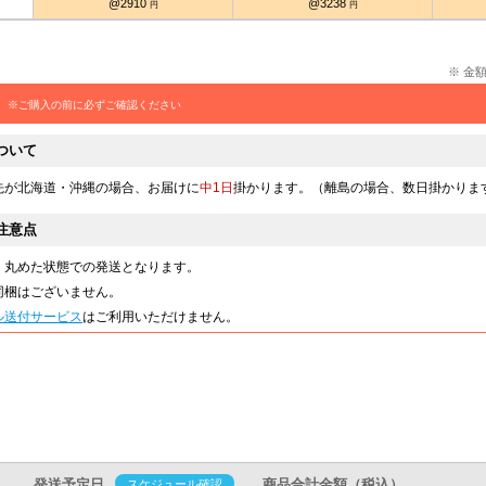
@2910
@3238
円
円
※ 金
※ご購入の前に必ずご確認ください
ついて
先が北海道・沖縄の場合、お届けに
中1日
掛かります。（離島の場合、数日掛かりま
注意点
、丸めた状態での発送となります。
同梱はございません。
ル送付サービス
はご利用いただけません。
発送予定日
スケジュール確認
商品合計金額（税込）