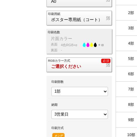
A0
2部
印刷用紙
ポスター専用紙（コート）
3部
印刷色数
片面カラー
4部
表面
4色RGB+α
裏面
-
5部
RGBカラー方式
ご選択ください
6部
印刷部数
7部
8部
納期
9部
印刷方式
10部
オンデ