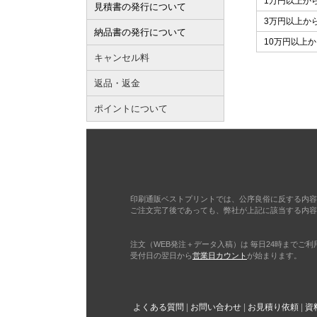
1万円以上か
見積書の発行について
3万円以上か
納品書の発行について
10万円以上か
キャンセル料
返品・返金
ポイントについて
印刷通販ベストプリントでは、公序良俗に反する内容
ご注文完了後であっても、弊社が上記に該当する内容
注文（WEB発注＋データ入稿）は 毎日24時までご
受付日の翌日から
営業日カウント
が始まります。
よくある質問
お問い合わせ
お見積り依頼
資