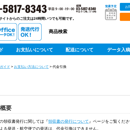
お
販ベストプリントベストプリント
サイトからのご注文は24時間いつでも可能です。
商品検索
ド
お支払いについて
配送について
データ入
ガイド
>
お支払い方法について
> 代金引換
 概要
の領収書発行に関しては『
領収書の発行について
』ページをご覧くださ
よる発送・航空便での発送は、代金引換はできません。