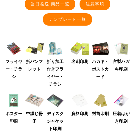
当日発送 商品一覧
注意事項
テンプレート一覧
フライヤ
折パンフ
折り加工
名刺印刷
ハガキ・
官製ハガ
ー・チラ
レット
付きフラ
ポストカ
キ印刷
シ
イヤー・
ード
チラシ
ポスター
中綴じ冊
ディスク
資料印刷
封筒印刷
圧着はが
印刷
子
ジャケッ
き印刷
ト印刷