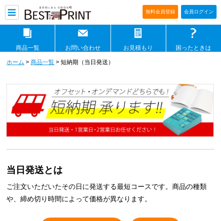
印刷通販ベストプリントベストプリ
無料会員登録
会員ログイン
商品一覧
お問い合わせ
お見積もり
困ったときは
ホーム
>
商品一覧
> 短納期（当日発送）
当日発送とは
ご注文いただいたその日に発送する最短コースです。商品の種類
や、締め切り時間によって価格が異なります。