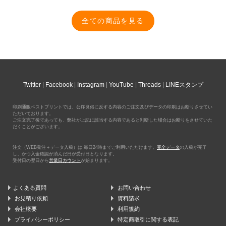
全ての商品を見る
Twitter
Facebook
Instagram
YouTube
Threads
LINEスタンプ
印刷通販ベストプリントでは、公序良俗に反する内容のご注文及びデータの印刷はお断りさせてい
ただいております。
ご注文完了後であっても、弊社が上記に該当する内容であると判断した場合はお断りをさせていた
だくことがございます。
注文（WEB発注＋データ入稿）は 毎日24時までご利用いただけます。
完全データ
の入稿が完了
し、かつ入金確認が済んだ日が受付日となります。
受付日の翌日から
営業日カウント
が始まります。
よくある質問
お問い合わせ
お見積り依頼
資料請求
会社概要
利用規約
プライバシーポリシー
特定商取引に関する表記