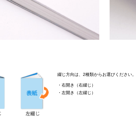
綴じ方向は、2種類からお選びください
・右開き（右綴じ）
・左開き（左綴じ）