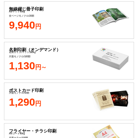
無線綴じ冊子印刷
A5/マット90kg
全ページモノクロ/20部
9,940
円
名刺印刷（オンデマンド）
名刺サイズ/マット180kg
片面モノクロ/100部
1,130
円∼
ポストカード印刷
片面モノクロ/10部
1,290
円
フライヤー・チラシ印刷
A4/コート90kg
片面カラー/100部