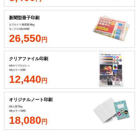
新聞型冊子印刷
タブロイド/新聞更38kg
モノクロ1色/100部
26,550
円
クリアファイル印刷
A4/ポリプロピレン
4色カラー/10部
12,440
円
オリジナルノート印刷
A5/上質70kg
4色カラー/30部
18,080
円