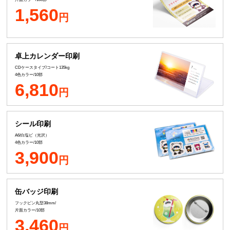
1,560
円
卓上カレンダー印刷
CDケースタイプ/コート135kg
4色カラー/10部
6,810
円
シール印刷
A6/白塩ビ（光沢）
4色カラー/10部
3,900
円
缶バッジ印刷
フックピン丸型38mm/
片面カラー/10部
3,460
円