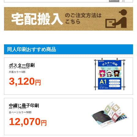
同人印刷おすすめ商品
商品一覧をみる
ポスター印刷
ポスター専用紙/A2
片面カラー/1部
3,120
円
中綴じ冊子印刷
A4/コート90/20P
全ページカラー/50部
12,070
円