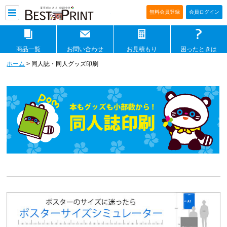
印刷通販ベストプリントベストプリ
無料会員登録
会員ログイン
商品一覧
お問い合わせ
お見積もり
困ったときは
ホーム
> 同人誌・同人グッズ印刷