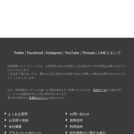
Twitter
Facebook
Instagram
YouTube
Threads
LINEスタンプ
印刷通販ベストプリントでは、公序良俗に反する内容のご注文及びデータの印刷はお断りさせてい
ただいております。
ご注文完了後であっても、弊社が上記に該当する内容であると判断した場合はお断りをさせていた
だくことがございます。
注文（WEB発注＋データ入稿）は 毎日24時までご利用いただけます。
完全データ
の入稿が完了
し、かつ入金確認が済んだ日が受付日となります。
受付日の翌日から
営業日カウント
が始まります。
よくある質問
お問い合わせ
お見積り依頼
資料請求
会社概要
利用規約
プライバシーポリシー
特定商取引に関する表記