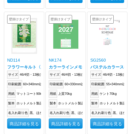
壁掛けタイプ
壁掛けタイプ
壁掛けタイプ
ND114
NK174
SG2560
フラワーキルト〈彦阪泉作品集〉
カラーラインメモ
パステルカラースケジュー
サイズ
46/4切・13枚(538×380mm)
サイズ
46/4切・13枚(538.5×380mm)
サイズ
46/4切・13枚(535×3
印刷範囲
60×340mm以内
印刷範囲
60×330mm以内
印刷範囲
55×340mm以内
用紙
マットコート90kg
用紙
上質70kg
用紙
ケント70kg
製本
ホットメルト製品
製本
ホットメルト製品
製本
ホットメルト製品
名入れ刷り色
黒、ほか
名入れ刷り色
黒、ほか
名入れ刷り色
黒、ほか
商品詳細を見る
商品詳細を見る
商品詳細を見る