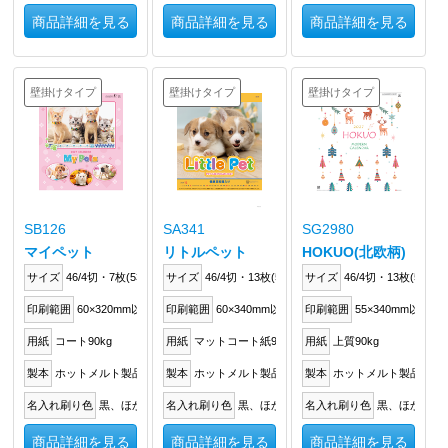
商品詳細を見る
商品詳細を見る
商品詳細を見る
壁掛けタイプ
壁掛けタイプ
壁掛けタイプ
SB126
SA341
SG2980
マイペット
リトルペット
HOKUO(北欧柄)
サイズ
46/4切・7枚(538×379mm)
サイズ
46/4切・13枚(540×380mm)
サイズ
46/4切・13枚(535×3
印刷範囲
60×320mm以内
印刷範囲
60×340mm以内
印刷範囲
55×340mm以内
用紙
コート90kg
用紙
マットコート紙90kg
用紙
上質90kg
製本
ホットメルト製品
製本
ホットメルト製品
製本
ホットメルト製品
名入れ刷り色
黒、ほか
名入れ刷り色
黒、ほか
名入れ刷り色
黒、ほか
商品詳細を見る
商品詳細を見る
商品詳細を見る