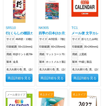
SR510
NK905
TC1
行(くらしの標語カレンダー)
四季の日本(2か月文字)
メール便 文字カレンダ
サイズ
46/6切・13枚(525×254mm)
サイズ
A/3切長・7枚(610×280mm)
サイズ
折りたたみ時(205×2
印刷範囲
55×210mm以内
印刷範囲
60×235mm以内
印刷範囲
35×240mm以内
用紙
特抄ケント紙76kg
用紙
マットコート70.5kg
用紙
上質紙
製本
金具
製本
ホットメルト製品
製本
中綴じ製品
名入れ刷り色
黒、ほか
名入れ刷り色
黒、ほか
名入れ刷り色
黒、ほか
商品詳細を見る
商品詳細を見る
商品詳細を見る
卓上タイプ
卓上タイプ
メール便タイプ