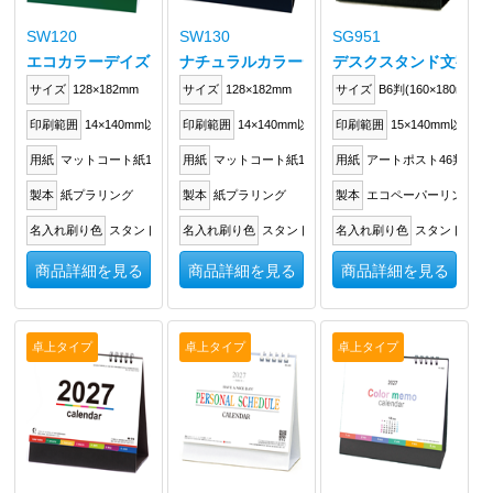
SW120
SW130
SG951
エコカラーデイズ
ナチュラルカラーデスク
デスクスタンド文字
サイズ
128×182mm
サイズ
128×182mm
サイズ
B6判(160×180mm)
印刷範囲
14×140mm以内
印刷範囲
14×140mm以内
印刷範囲
15×140mm以内
用紙
マットコート紙135kg
用紙
マットコート紙135kg
用紙
アートポスト46判200k
製本
紙プラリング
製本
紙プラリング
製本
エコペーパーリング
名入れ刷り色
スタンドに箔押し
名入れ刷り色
スタンドに箔押し
名入れ刷り色
スタンドに箔
商品詳細を見る
商品詳細を見る
商品詳細を見る
卓上タイプ
卓上タイプ
卓上タイプ