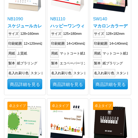
NB1090
NB1110
SW140
スケジュールカレンダー
ハッピーワンウィーク
マカロンカラーデスク
サイズ
128×160mm
サイズ
125×180mm
サイズ
128×182mm
印刷範囲
12×120mm以内
印刷範囲
14×140mm以内
印刷範囲
14×140mm以内
用紙
上質紙
用紙
マットコート紙135kg
用紙
マットコート紙135kg
製本
紙プラリング
製本
エコペーパーリング
製本
紙プラリング
名入れ刷り色
スタンドに箔押し
名入れ刷り色
スタンドに箔押し
名入れ刷り色
スタンドに箔
商品詳細を見る
商品詳細を見る
商品詳細を見る
卓上タイプ
卓上タイプ
卓上タイプ