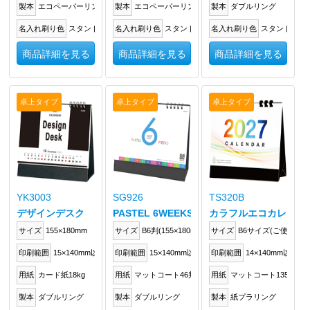
製本
エコペーパーリング
製本
エコペーパーリング
製本
ダブルリング
名入れ刷り色
スタンドに箔押し
名入れ刷り色
スタンドに箔押し
名入れ刷り色
スタンドに箔
商品詳細を見る
商品詳細を見る
商品詳細を見る
卓上タイプ
卓上タイプ
卓上タイプ
YK3003
SG926
TS320B
デザインデスク
PASTEL 6WEEKS
カラフルエコカレンダー
サイズ
155×180mm
サイズ
B6判(155×180mm)
サイズ
B6サイズ(ご使用時:H1
印刷範囲
15×140mm以内
印刷範囲
15×140mm以内
印刷範囲
14×140mm以内
用紙
カード紙18kg
用紙
マットコート46判135kg
用紙
マットコート135kg
製本
ダブルリング
製本
ダブルリング
製本
紙プラリング