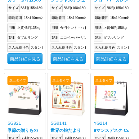
カラータイムスケジュール
クラフトスケジュール
クローバーカレンダー
サイズ
B6判(155×180mm)
サイズ
B6判(160×180mm)
サイズ
B6判(155×180mm)
印刷範囲
15×140mm以内
印刷範囲
15×140mm以内
印刷範囲
15×140mm以内
用紙
上質46判135kg
用紙
金門ケント・ハトロン判129.5kg
用紙
上質46判150kg
製本
ダブルリング
製本
エコペーパーリング
製本
ダブルリング
名入れ刷り色
スタンドに箔押し
名入れ刷り色
スタンドに箔押し
名入れ刷り色
スタンドに箔
商品詳細を見る
商品詳細を見る
商品詳細を見る
卓上タイプ
卓上タイプ
卓上タイプ
SG921
SG9141
YG214
季節の贈りもの
世界の旅だより
6マンスデスク-Color-
サイズ
B6判(155×180mm)
サイズ
B6判(155×180mm)
サイズ
B6判(155×180mm)