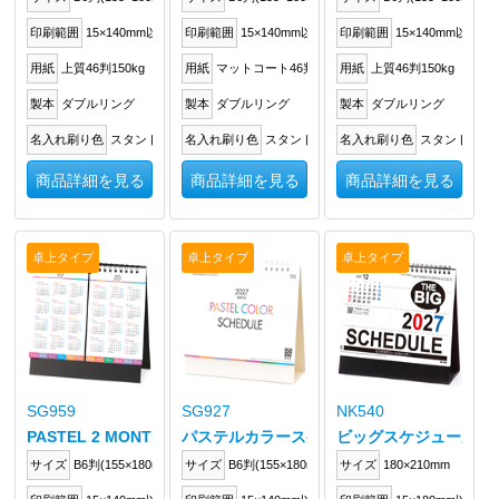
印刷範囲
15×140mm以内
印刷範囲
15×140mm以内
印刷範囲
15×140mm以内
用紙
上質46判150kg
用紙
マットコート46判135kg
用紙
上質46判150kg
製本
ダブルリング
製本
ダブルリング
製本
ダブルリング
名入れ刷り色
スタンドに箔押し
名入れ刷り色
スタンドに箔押し
名入れ刷り色
スタンドに箔
商品詳細を見る
商品詳細を見る
商品詳細を見る
卓上タイプ
卓上タイプ
卓上タイプ
SG959
SG927
NK540
PASTEL 2 MONTHS(セパレートタイプ)
パステルカラースケジュール
ビッグスケジュール
サイズ
B6判(155×180mm)
サイズ
B6判(155×180mm)
サイズ
180×210mm