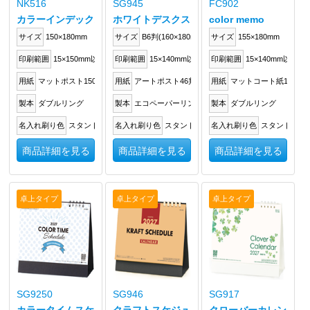
NK516
SG945
FC902
カラーインデックス
ホワイトデスクスタンド
color memo
サイズ
150×180mm
サイズ
B6判(160×180mm)
サイズ
155×180mm
印刷範囲
15×150mm以内
印刷範囲
15×140mm以内
印刷範囲
15×140mm以内
用紙
マットポスト150kg
用紙
アートポスト46判200kg
用紙
マットコート紙135kg
製本
ダブルリング
製本
エコペーパーリング
製本
ダブルリング
名入れ刷り色
スタンドに箔押し
名入れ刷り色
スタンドに箔押し
名入れ刷り色
スタンドに箔
商品詳細を見る
商品詳細を見る
商品詳細を見る
卓上タイプ
卓上タイプ
卓上タイプ
SG9250
SG946
SG917