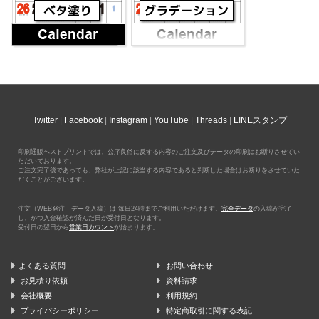
Twitter
Facebook
Instagram
YouTube
Threads
LINEスタンプ
印刷通販ベストプリントでは、公序良俗に反する内容のご注文及びデータの印刷はお断りさせてい
ただいております。
ご注文完了後であっても、弊社が上記に該当する内容であると判断した場合はお断りをさせていた
だくことがございます。
注文（WEB発注＋データ入稿）は 毎日24時までご利用いただけます。
完全データ
の入稿が完了
し、かつ入金確認が済んだ日が受付日となります。
受付日の翌日から
営業日カウント
が始まります。
よくある質問
お問い合わせ
お見積り依頼
資料請求
会社概要
利用規約
プライバシーポリシー
特定商取引に関する表記