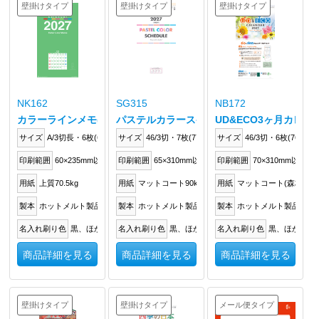
壁掛けタイプ
壁掛けタイプ
壁掛けタイプ
NK162
SG315
NB172
カラーラインメモ(3か月文字)
パステルカラースケジュール(年表付スリーマ
UD&ECO3ヶ月カレン
サイズ
A/3切長・6枚(610×280mm)
サイズ
46/3切・7枚(772×350mm)
サイズ
46/3切・6枚(760×35
印刷範囲
60×235mm以内
印刷範囲
65×310mm以内
印刷範囲
70×310mm以内
用紙
上質70.5kg
用紙
マットコート90kg
用紙
マットコート(森林認証紙
製本
ホットメルト製品
製本
ホットメルト製品
製本
ホットメルト製品
名入れ刷り色
黒、ほか
名入れ刷り色
黒、ほか
名入れ刷り色
黒、ほか
商品詳細を見る
商品詳細を見る
商品詳細を見る
壁掛けタイプ
壁掛けタイプ
メール便タイプ