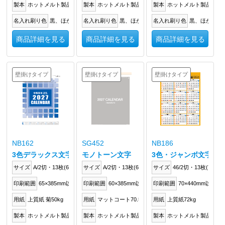
製本
ホットメルト製品
製本
ホットメルト製品
製本
ホットメルト製品
名入れ刷り色
黒、ほか
名入れ刷り色
黒、ほか
名入れ刷り色
黒、ほか
商品詳細を見る
商品詳細を見る
商品詳細を見る
壁掛けタイプ
壁掛けタイプ
壁掛けタイプ
NB162
SG452
NB186
3色デラックス文字
モノトーン文字
3色・ジャンボ文字〈
サイズ
A/2切・13枚(617×425mm)
サイズ
A/2切・13枚(610×425mm)
サイズ
46/2切・13枚(772×5
印刷範囲
65×385mm以内
印刷範囲
60×385mm以内
印刷範囲
70×440mm以内
用紙
上質紙 菊50kg
用紙
マットコート70.5kg
用紙
上質紙72kg
製本
ホットメルト製品
製本
ホットメルト製品
製本
ホットメルト製品