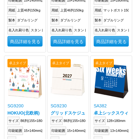
印刷範囲
15×140mm以内
印刷範囲
15×140mm以内
印刷範囲
15×180mm以内
用紙
上質46判150kg
用紙
上質46判150kg
用紙
マットポスト150kg
製本
ダブルリング
製本
ダブルリング
製本
ダブルリング
名入れ刷り色
スタンドに箔押し
名入れ刷り色
スタンドに箔押し
名入れ刷り色
スタンドに箔
商品詳細を見る
商品詳細を見る
商品詳細を見る
卓上タイプ
卓上タイプ
卓上タイプ
SG9200
SG9230
SA382
HOKUO(北欧柄)
グリッドスケジュール
卓上シックスウィーク
サイズ
B6判(155×180mm)
サイズ
B6判(155×180mm)
サイズ
128×180mm
印刷範囲
15×140mm以内
印刷範囲
15×140mm以内
印刷範囲
13×140mm以内