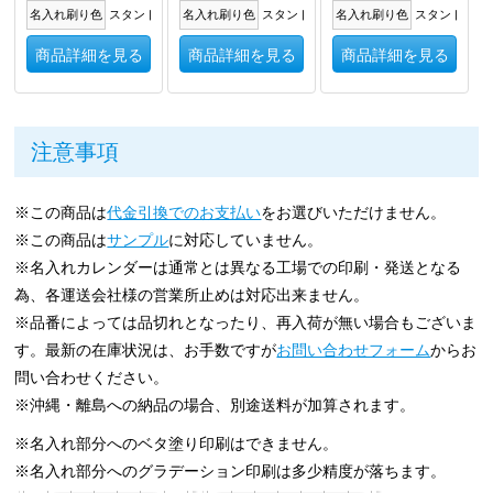
名入れ刷り色
スタンドに箔押し
名入れ刷り色
スタンドに箔押し
名入れ刷り色
スタンドに箔
商品詳細を見る
商品詳細を見る
商品詳細を見る
注意事項
※この商品は
代金引換でのお支払い
をお選びいただけません。
※この商品は
サンプル
に対応していません。
※名入れカレンダーは通常とは異なる工場での印刷・発送となる
為、各運送会社様の営業所止めは対応出来ません。
※品番によっては品切れとなったり、再入荷が無い場合もございま
す。最新の在庫状況は、お手数ですが
お問い合わせフォーム
からお
問い合わせください。
※沖縄・離島への納品の場合、別途送料が加算されます。
※名入れ部分へのベタ塗り印刷はできません。
※名入れ部分へのグラデーション印刷は多少精度が落ちます。