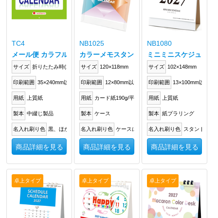
TC4
NB1025
NB1080
メール便 カラフルマンス
カラーメモスタンド
ミニミニスケジュール
サイズ
折りたたみ時(205×297mm)、見開き時(355×297mm)・見開き14枚
サイズ
120×118mm
サイズ
102×148mm
印刷範囲
35×240mm以内
印刷範囲
12×80mm以内
印刷範囲
13×100mm以内
用紙
上質紙
用紙
カード紙190g/平方メートル
用紙
上質紙
製本
中綴じ製品
製本
ケース
製本
紙プラリング
名入れ刷り色
黒、ほか
名入れ刷り色
ケースに箔押し
名入れ刷り色
スタンドに箔
商品詳細を見る
商品詳細を見る
商品詳細を見る
卓上タイプ
卓上タイプ
卓上タイプ