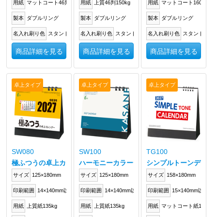
用紙
マットコート46判135kg
用紙
上質46判150kg
用紙
マットコート160kg
製本
ダブルリング
製本
ダブルリング
製本
ダブルリング
名入れ刷り色
スタンドに箔押し
名入れ刷り色
スタンドに箔押し
名入れ刷り色
スタンドに箔
商品詳細を見る
商品詳細を見る
商品詳細を見る
卓上タイプ
卓上タイプ
卓上タイプ
SW080
SW100
TG100
極ふつうの卓上カレンダー
ハーモニーカラーデスク(KASANEの色目)
シンプルトーンデスク
サイズ
125×180mm
サイズ
125×180mm
サイズ
158×180mm
印刷範囲
14×140mm以内
印刷範囲
14×140mm以内
印刷範囲
15×140mm以内
用紙
上質紙135kg
用紙
上質紙135kg
用紙
マットコート紙135kg