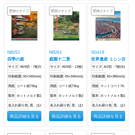
壁掛けタイプ
壁掛けタイプ
壁掛けタイプ
NB251
NB261
SG419
四季の庭
庭園十二景
世界遺産 ミシン目入り
サイズ
46/4切・7枚(534×380mm)
サイズ
46/4切・13枚(534×380mm)
サイズ
A/2切・7枚(610×425
印刷範囲
65×340mm以内
印刷範囲
65×340mm以内
印刷範囲
65×385mm以内
用紙
コート紙73kg
用紙
コート紙73kg
用紙
マットコート70.5kg
製本
ホットメルト製品
製本
ホットメルト製品
製本
ホットメルト製品
名入れ刷り色
黒、ほか
名入れ刷り色
黒、ほか
名入れ刷り色
黒、ほか
商品詳細を見る
商品詳細を見る
商品詳細を見る