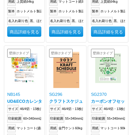
用紙
上質紙64kg
用紙
マットコート紙90kg
用紙
上質紙64kg
製本
ホットメルト製品
製本
ホットメルト製品
製本
ホットメルト製品
名入れ刷り色
黒、ほか
名入れ刷り色
黒、ほか
名入れ刷り色
黒、ほか
商品詳細を見る
商品詳細を見る
商品詳細を見る
壁掛けタイプ
壁掛けタイプ
壁掛けタイプ
NB145
SG296
SG2370
UD&ECOカレンダー
クラフトスケジュール
カーボンオフセットカ
サイズ
46/4切・13枚(534×380mm)
サイズ
46/4切・13枚(535×380mm)
サイズ
46/4切・13枚(535×3
印刷範囲
60×340mm以内
印刷範囲
55×340mm以内
印刷範囲
55×340mm以内
用紙
マットコート(森林認証紙)90kg
用紙
金門ケント60kg
用紙
マットコート90kg