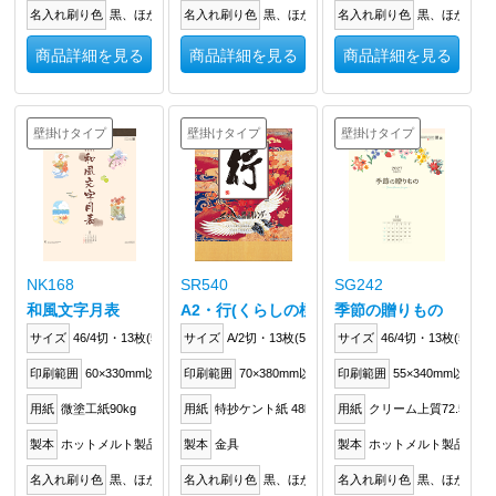
名入れ刷り色
黒、ほか
名入れ刷り色
黒、ほか
名入れ刷り色
黒、ほか
商品詳細を見る
商品詳細を見る
商品詳細を見る
壁掛けタイプ
壁掛けタイプ
壁掛けタイプ
NK168
SR540
SG242
和風文字月表
A2・行(くらしの標語カレンダー)
季節の贈りもの
サイズ
46/4切・13枚(535×380mm)
サイズ
A/2切・13枚(590×425mm)
サイズ
46/4切・13枚(535×3
印刷範囲
60×330mm以内
印刷範囲
70×380mm以内
印刷範囲
55×340mm以内
用紙
微塗工紙90kg
用紙
特抄ケント紙 48kg
用紙
クリーム上質72.5kg
製本
ホットメルト製品
製本
金具
製本
ホットメルト製品
名入れ刷り色
黒、ほか
名入れ刷り色
黒、ほか
名入れ刷り色
黒、ほか